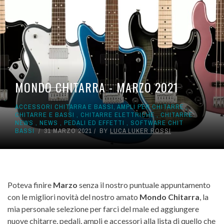
MONDO CHITARRA - MARZO 2021
ACCESSORI CHITARRA E BASSI
,
AMPLI PER CHITARRE
,
CHITARRE E BASSI
,
CHITARRE ELETTRICHE
,
CHITARRE
NEWS
,
NEWS
,
PEDALI ED EFFETTI
,
SOFTWARE CHIT
BASSI
31 MARZO 2021
BY
LUCA LUKER ROSSI
Poteva finire
Marzo
senza il nostro puntuale appuntamento
con le migliori novità del nostro amato
Mondo Chitarra
, la
mia personale selezione per farci del male ed aggiungere
nuove chitarre, pedali, ampli e accessori alla lista di quello che