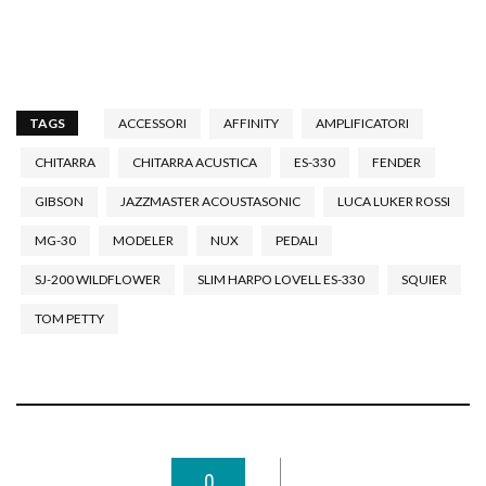
TAGS
ACCESSORI
AFFINITY
AMPLIFICATORI
CHITARRA
CHITARRA ACUSTICA
ES-330
FENDER
GIBSON
JAZZMASTER ACOUSTASONIC
LUCA LUKER ROSSI
MG-30
MODELER
NUX
PEDALI
SJ-200 WILDFLOWER
SLIM HARPO LOVELL ES-330
SQUIER
TOM PETTY
0