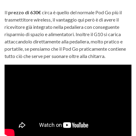
Il
prezzo di 630€
circa è quello del normale Pod Go più il
trasmettitore wireless, il vantaggio qui però è di avere il
ricevitore già integrato nella pedaliera con conseguente
risparmio di spazio e alimentatori. Inoltre il G10 si carica
attaccandolo direttamente alla pedaliera, molto pratico e
portatile, se pensiamo che il Pod Go praticamente contiene
tutto ciò che serve per suonare oltre alla chitarra.