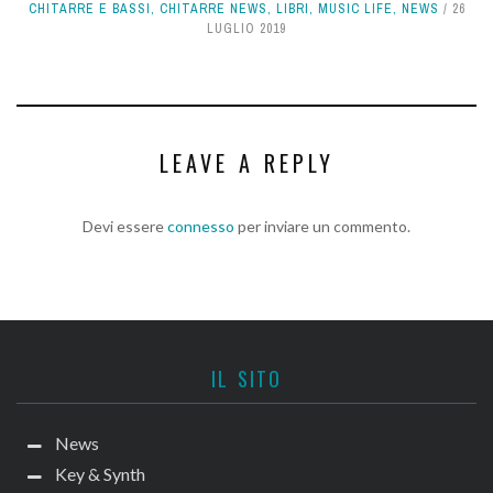
CHITARRE E BASSI
,
CHITARRE NEWS
,
LIBRI
,
MUSIC LIFE
,
NEWS
26
LUGLIO 2019
LEAVE A REPLY
Devi essere
connesso
per inviare un commento.
IL SITO
News
Key & Synth