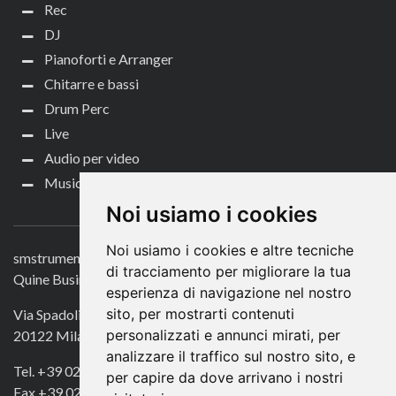
Rec
DJ
Pianoforti e Arranger
Chitarre e bassi
Drum Perc
Live
Audio per video
Music Life
CONTATTACI
Noi usiamo i cookies
Noi usiamo i cookies e altre tecniche
smstrumentimusicali.it
di tracciamento per migliorare la tua
Quine Business Publisher
esperienza di navigazione nel nostro
sito, per mostrarti contenuti
Via Spadolini 7
personalizzati e annunci mirati, per
20122 Milano
analizzare il traffico sul nostro sito, e
Tel. +39 02 49756990
per capire da dove arrivano i nostri
Fax +39 02 72016740