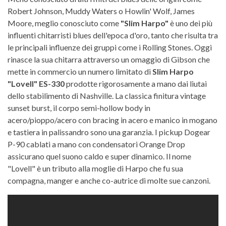
Robert Johnson, Muddy Waters o Howlin' Wolf, James
Moore, meglio conosciuto come
"Slim Harpo"
è uno dei più
influenti chitarristi blues dell'epoca d'oro, tanto che risulta tra
le principali influenze dei gruppi come i Rolling Stones. Oggi
rinasce la sua chitarra attraverso un omaggio di Gibson che
mette in commercio un numero limitato di
Slim Harpo
"Lovell" ES-330
prodotte rigorosamente a mano dai liutai
dello stabilimento di Nashville. La classica finitura vintage
sunset burst, il corpo semi-hollow body in
acero/pioppo/acero con bracing in acero e manico in mogano
e tastiera in palissandro sono una garanzia. I pickup Dogear
P-90 cablati a mano con condensatori Orange Drop
assicurano quel suono caldo e super dinamico. Il nome
"Lovell" è un tributo alla moglie di Harpo che fu sua
compagna, manger e anche co-autrice di molte sue canzoni.