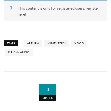
This content is only for registered users, register
here!
TAGS
ARTURIA
MINIFILTER V
MOOG
PLUG-IN AUDIO
0
SHARES