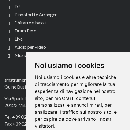
DJ
Pianoforti e Arranger
Chitarre e bassi
Drum Perc
Live
Audio per video
Music Life
CONTATTACI
Noi usiamo i cookies
Noi usiamo i cookies e altre tecniche
smstrumentimusicali.it
di tracciamento per migliorare la tua
Quine Business Publisher
esperienza di navigazione nel nostro
sito, per mostrarti contenuti
Via Spadolini 7
personalizzati e annunci mirati, per
20122 Milano
analizzare il traffico sul nostro sito, e
Tel. +39 02 49756990
per capire da dove arrivano i nostri
Fax +39 02 72016740
visitatori.