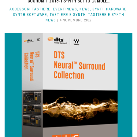
SOUNDMIT 2019: I SYNTH SOTTO LA MOLE...
ACCESSORI TASTIERE
,
EVENTINEWS
,
NEWS
,
SYNTH HARDWARE
,
SYNTH SOFTWARE
,
TASTIERE E SYNTH
,
TASTIERE E SYNTH
NEWS
4 NOVEMBRE 2019