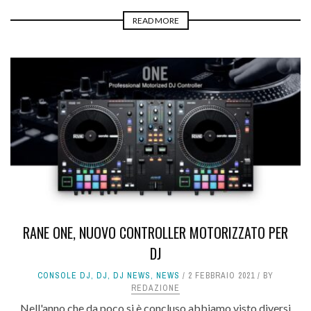
READ MORE
RANE ONE, NUOVO CONTROLLER MOTORIZZATO PER
DJ
CONSOLE DJ
,
DJ
,
DJ NEWS
,
NEWS
2 FEBBRAIO 2021
BY
REDAZIONE
Nell'anno che da poco si è concluso abbiamo visto diversi