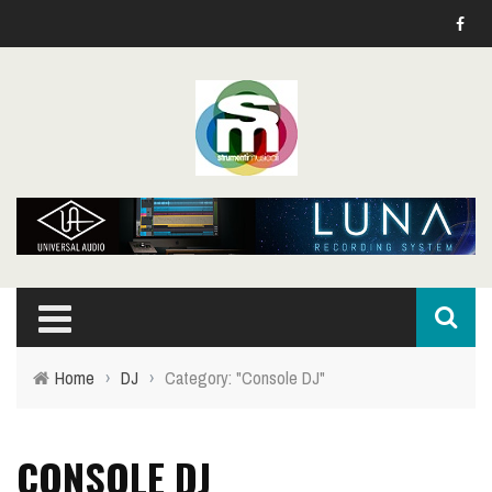
Home
›
DJ
›
Category: "Console DJ"
CONSOLE DJ