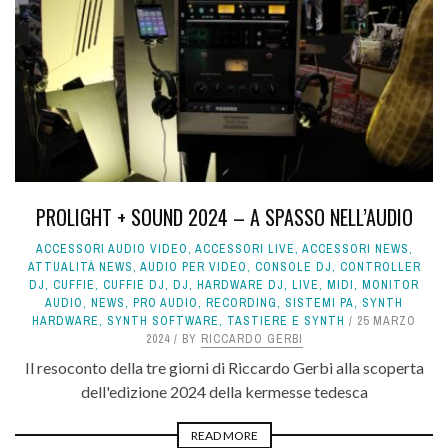
PROLIGHT + SOUND 2024 – A SPASSO NELL’AUDIO
ACCESSORI AUDIO VIDEO
,
ACCESSORI LIVE
,
ACCESSORI NEWS
,
ATTUALITÀ NEWS
,
AUDIO PER VIDEO
,
CONSOLE DJ
,
CONTROLLER
DJ
,
CUFFIE
,
CUFFIE DJ
,
DJ
,
HARDWARE DJ
,
LIVE
,
MIDI
,
MONITOR
AUDIO
,
NEWS
,
PRO AUDIO
,
RECORDING
,
SISTEMI PA
,
SYNTH
HARDWARE
,
SYNTH SOFTWARE
,
TASTIERE E SYNTH
25 MARZO
2024
BY
RICCARDO GERBI
Il resoconto della tre giorni di Riccardo Gerbi alla scoperta
dell'edizione 2024 della kermesse tedesca
READ MORE