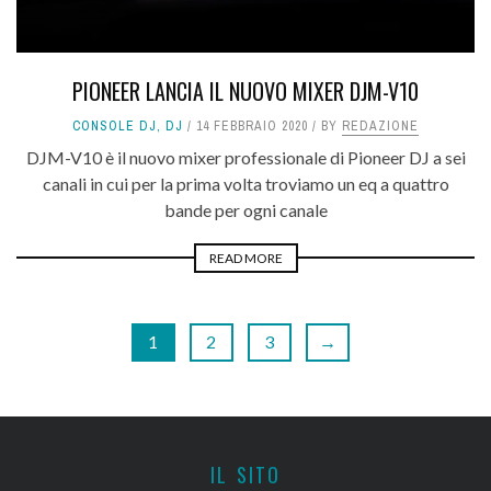
PIONEER LANCIA IL NUOVO MIXER DJM-V10
CONSOLE DJ
,
DJ
14 FEBBRAIO 2020
BY
REDAZIONE
DJM-V10 è il nuovo mixer professionale di Pioneer DJ a sei
canali in cui per la prima volta troviamo un eq a quattro
bande per ogni canale
READ MORE
1
2
3
→
IL SITO