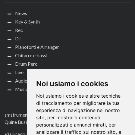
News
Key & Synth
Rec
DJ
Pianoforti e Arranger
Chitarre e bassi
Drum Perc
Live
Audio per video
Noi usiamo i cookies
Music Life
Noi usiamo i cookies e altre tecniche
CONTATTACI
di tracciamento per migliorare la tua
esperienza di navigazione nel nostro
smstrumentimusicali.it
sito, per mostrarti contenuti
Quine Business Publisher
personalizzati e annunci mirati, per
analizzare il traffico sul nostro sito, e
Via Spadolini 7