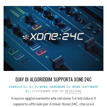
DJAY DI ALGORIDDIM SUPPORTA XONE:24C
CONSOLE DJ
,
DJ
,
DJ NEWS
,
HARDWARE DJ
,
NEWS
,
SOFTWARE
DJ
27 DICEMBRE 2025
BY
REDAZIONE
Il nuovo aggiornamento alla versione 5.6 introduce il
supporto ufficiale per il mixer Xone:24C, che ora è