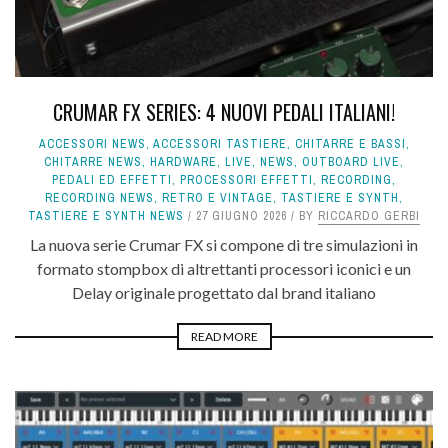
CRUMAR FX SERIES: 4 NUOVI PEDALI ITALIANI!
ACCESSORI NEWS
,
ACCESSORI TASTIERE
,
CHITARRE E BASSI
,
CHITARRE NEWS
,
HARDWARE
,
LIVE
,
NEWS
,
OUTBOARD LIVE
,
PEDALI ED EFFETTI
,
PROCESSORI EFFETTI
,
RECORDING
,
RECORDING NEWS
,
RETRO E VINTAGE
,
TASTIERE E SYNTH
,
TASTIERE E SYNTH NEWS
27 GIUGNO 2026
BY
RICCARDO GERBI
La nuova serie Crumar FX si compone di tre simulazioni in
formato stompbox di altrettanti processori iconici e un
Delay originale progettato dal brand italiano
READ MORE