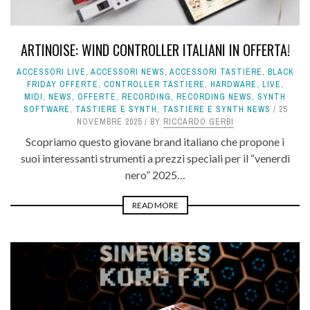
ARTINOISE: WIND CONTROLLER ITALIANI IN OFFERTA!
ACCESSORI LIVE
,
ACCESSORI NEWS
,
ACCESSORI TASTIERE
,
BLACK
FRIDAY OFFERTE
,
CONTROLLER TASTIERE
,
HARDWARE
,
LIVE
,
MIDI
,
NEWS
,
OFFERTE
,
RECORDING
,
RECORDING NEWS
,
SYNTH
SOFTWARE
,
TASTIERE E SYNTH
,
TASTIERE E SYNTH NEWS
25
NOVEMBRE 2025
BY
RICCARDO GERBI
Scopriamo questo giovane brand italiano che propone i
suoi interessanti strumenti a prezzi speciali per il “venerdì
nero” 2025…
READ MORE