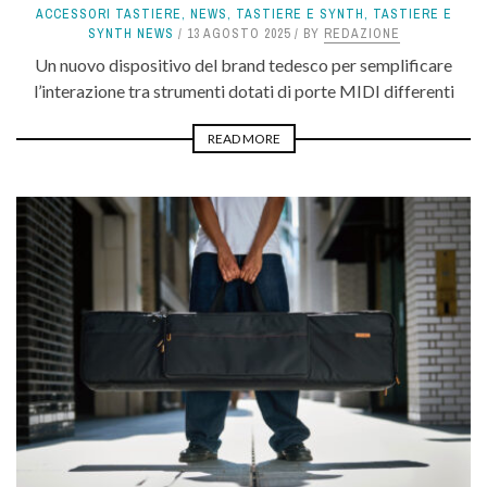
ACCESSORI TASTIERE
,
NEWS
,
TASTIERE E SYNTH
,
TASTIERE E
SYNTH NEWS
13 AGOSTO 2025
BY
REDAZIONE
Un nuovo dispositivo del brand tedesco per semplificare
l’interazione tra strumenti dotati di porte MIDI differenti
READ MORE