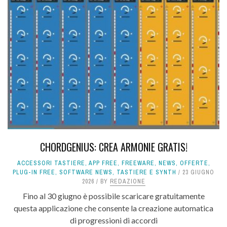
CHORDGENIUS: CREA ARMONIE GRATIS!
ACCESSORI TASTIERE
,
APP FREE
,
FREEWARE
,
NEWS
,
OFFERTE
,
PLUG-IN FREE
,
SOFTWARE NEWS
,
TASTIERE E SYNTH
23 GIUGNO
2026
BY
REDAZIONE
Fino al 30 giugno è possibile scaricare gratuitamente
questa applicazione che consente la creazione automatica
di progressioni di accordi