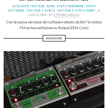
ACCESSORI TASTIERE
,
NEWS
,
SYNTH HARDWARE
,
SYNTH
SOFTWARE
,
TASTIERE E SYNTH
,
TASTIERE E SYNTH NEWS
13
LUGLIO 2026
BY
STEFANO AIROLDI
Con la nuova versione del software ideato da B67 la sintesi
FM arriva nell’universo Roland ZEN-Core!
READ MORE