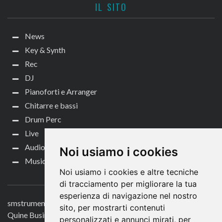
IL SITO
News
Key & Synth
Rec
DJ
Pianoforti e Arranger
Chitarre e bassi
Drum Perc
Live
Audio per video
Noi usiamo i cookies
Music Life
Noi usiamo i cookies e altre tecniche
CONTATTACI
di tracciamento per migliorare la tua
esperienza di navigazione nel nostro
smstrumentimusicali.it
sito, per mostrarti contenuti
Quine Business Publisher
personalizzati e annunci mirati, per