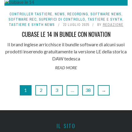
CONTROLLER TASTIERE
,
NEWS
,
RECORDING
,
SOFTWARE NEWS
,
SOFTWARE REC
,
SUPERFICI DI CONTROLLO
,
TASTIERE E SYNTH
,
TASTIERE E SYNTH NEWS
22 LUGLIO 2025
BY
REDAZIONE
CUBASE LE 14 IN BUNDLE CON NOVATION
Il brand inglese arricchisce il bundle software di alcuni suoi
prodotti inserendo gratuitamente la versione LE della storica
DAW tedesca
READ MORE
1
2
3
…
38
→
IL SITO