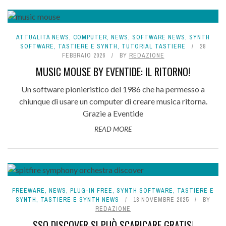
ATTUALITÀ NEWS
,
COMPUTER
,
NEWS
,
SOFTWARE NEWS
,
SYNTH
SOFTWARE
,
TASTIERE E SYNTH
,
TUTORIAL TASTIERE
28
FEBBRAIO 2026
BY
REDAZIONE
MUSIC MOUSE BY EVENTIDE: IL RITORNO!
Un software pionieristico del 1986 che ha permesso a
chiunque di usare un computer di creare musica ritorna.
Grazie a Eventide
READ MORE
FREEWARE
,
NEWS
,
PLUG-IN FREE
,
SYNTH SOFTWARE
,
TASTIERE E
SYNTH
,
TASTIERE E SYNTH NEWS
18 NOVEMBRE 2025
BY
REDAZIONE
SSO DISCOVER SI PUÒ SCARICARE GRATIS!