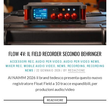
FLOW 4V: IL FIELD RECORDER SECONDO BEHRINGER
ACCESSORI REC
,
AUDIO PER VIDEO
,
AUDIO PER VIDEO NEWS
,
MIXER REC
,
MOBILE AUDIO VIDEO
,
NEWS
,
RECORDING
,
RECORDING
NEWS
22 GENNAIO 2026
BY
REDAZIONE
Al NAMM 2026 il brand tedesco presenta questo nuovo
registratore Float Field a 10 tracce espandibili, per
produzioni audio/video
READ MORE