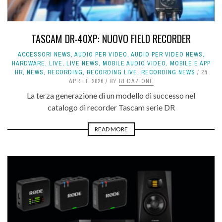
TASCAM DR-40XP: NUOVO FIELD RECORDER
ACCESSORI NEWS
,
AUDIO PER VIDEO
,
AUDIO PER VIDEO NEWS
,
HARDWARE
,
LIVE
,
LIVE NEWS
,
MOBILE AUDIO VIDEO
,
MOBILE E APP
HR
,
NEWS
,
RECORDING
,
RECORDING LIVE
,
RECORDING NEWS
24
APRILE 2026
BY
REDAZIONE
La terza generazione di un modello di successo nel
catalogo di recorder Tascam serie DR
READ MORE