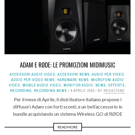
ADAM E RØDE: LE PROMOZIONI MIDIMUSIC
ACCESSORI AUDIO VIDEO
,
ACCESSORI NEWS
,
AUDIO PER VIDEO
,
AUDIO PER VIDEO NEWS
,
HARDWARE NEWS
,
MICROFONI AUDIO
VIDEO
,
MOBILE AUDIO VIDEO
,
MONITOR AUDIO
,
NEWS
,
OFFERTE
,
RECORDING
,
RECORDING NEWS
6 APRILE 2026
BY
REDAZIONE
Per il mese di Aprile, il distributore italiano propone i
diffusori Adam con forti sconti, e un bell’accessorio in
bundle acquistando un sistema Wireless GO di RØDE
READ MORE