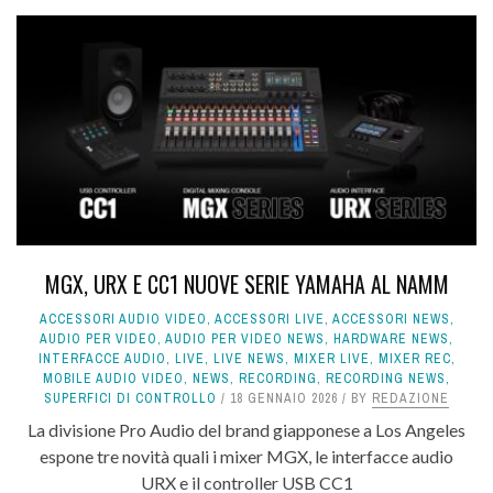
MGX, URX E CC1 NUOVE SERIE YAMAHA AL NAMM
ACCESSORI AUDIO VIDEO
,
ACCESSORI LIVE
,
ACCESSORI NEWS
,
AUDIO PER VIDEO
,
AUDIO PER VIDEO NEWS
,
HARDWARE NEWS
,
INTERFACCE AUDIO
,
LIVE
,
LIVE NEWS
,
MIXER LIVE
,
MIXER REC
,
MOBILE AUDIO VIDEO
,
NEWS
,
RECORDING
,
RECORDING NEWS
,
SUPERFICI DI CONTROLLO
18 GENNAIO 2026
BY
REDAZIONE
La divisione Pro Audio del brand giapponese a Los Angeles
espone tre novità quali i mixer MGX, le interfacce audio
URX e il controller USB CC1