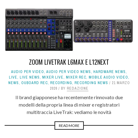
ZOOM LIVETRAK L6MAX E L12NEXT
AUDIO PER VIDEO
,
AUDIO PER VIDEO NEWS
,
HARDWARE NEWS
,
LIVE
,
LIVE NEWS
,
MIXER LIVE
,
MIXER REC
,
MOBILE AUDIO VIDEO
,
NEWS
,
OUBOARD REC
,
RECORDING
,
RECORDING NEWS
21 MARZO
2026
BY
REDAZIONE
Il brand giapponese ha recentemente rinnovato due
modelli della propria linea di mixer e registratori
multitraccia LiveTrak: vediamo le novità
READ MORE