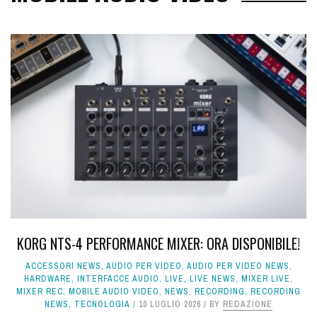
KORG NTS-4 PERFORMANCE MIXER: ORA DISPONIBILE!
ACCESSORI NEWS
,
AUDIO PER VIDEO
,
AUDIO PER VIDEO NEWS
,
HARDWARE
,
INTERFACCE AUDIO
,
LIVE
,
LIVE NEWS
,
MIXER LIVE
,
MIXER REC
,
MOBILE AUDIO VIDEO
,
NEWS
,
RECORDING
,
RECORDING
NEWS
,
TECNOLOGIA
10 LUGLIO 2026
BY
REDAZIONE