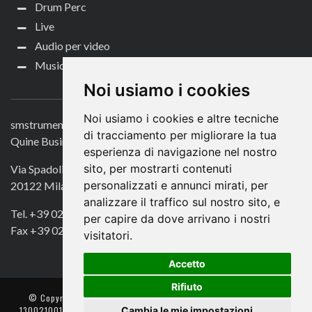
Drum Perc
Live
Audio per video
Music Life
CONTATTACI
Noi usiamo i cookies
Noi usiamo i cookies e altre tecniche
smstrumentimusicali.it
di tracciamento per migliorare la tua
Quine Business Publisher
esperienza di navigazione nel nostro
sito, per mostrarti contenuti
Via Spadolini 7
personalizzati e annunci mirati, per
20122 Milano
analizzare il traffico sul nostro sito, e
Tel. +39 02 49756990
per capire da dove arrivano i nostri
Fax +39 02 72016740
visitatori.
Accetto
Rifiuto
© Copyright 2018. All Rights Reserved -
- Quine srl – C.F./P IVA
Cambia le mie impostazioni
13002100157 – Responsabile della Protezione dei Dati: Avv. Monica