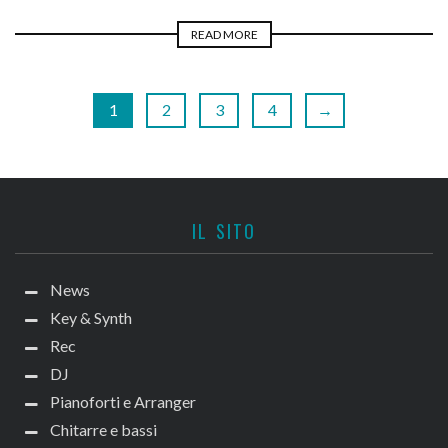
READ MORE
1
2
3
4
→
IL SITO
News
Key & Synth
Rec
DJ
Pianoforti e Arranger
Chitarre e bassi