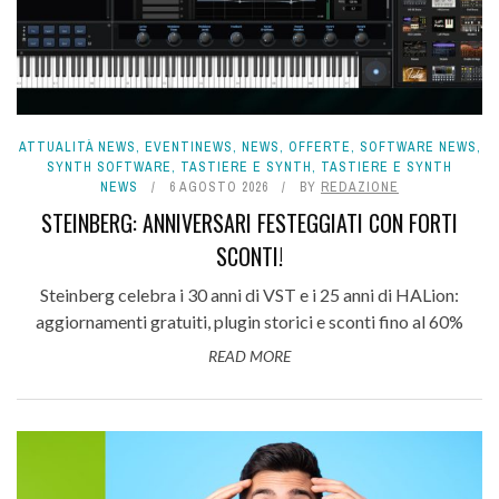
ATTUALITÀ NEWS
,
EVENTINEWS
,
NEWS
,
OFFERTE
,
SOFTWARE NEWS
,
SYNTH SOFTWARE
,
TASTIERE E SYNTH
,
TASTIERE E SYNTH
NEWS
6 AGOSTO 2026
BY
REDAZIONE
STEINBERG: ANNIVERSARI FESTEGGIATI CON FORTI
SCONTI!
Steinberg celebra i 30 anni di VST e i 25 anni di HALion:
aggiornamenti gratuiti, plugin storici e sconti fino al 60%
READ MORE