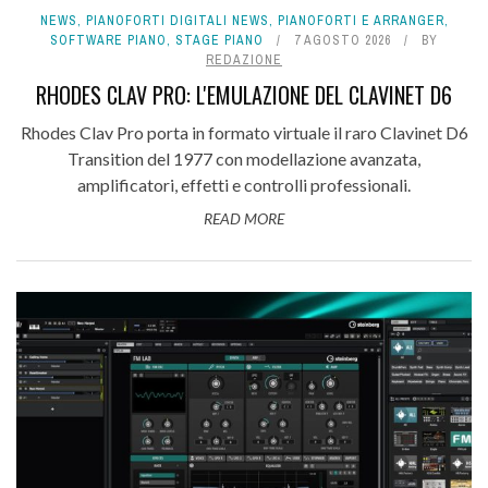
NEWS
,
PIANOFORTI DIGITALI NEWS
,
PIANOFORTI E ARRANGER
,
SOFTWARE PIANO
,
STAGE PIANO
7 AGOSTO 2026
BY
REDAZIONE
RHODES CLAV PRO: L'EMULAZIONE DEL CLAVINET D6
Rhodes Clav Pro porta in formato virtuale il raro Clavinet D6
Transition del 1977 con modellazione avanzata,
amplificatori, effetti e controlli professionali.
READ MORE