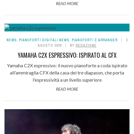
READ MORE
NEWS
,
PIANOFORTI DIGITALI NEWS
,
PIANOFORTI E ARRANGER
3
AGOSTO 2026
BY
REDAZIONE
YAMAHA C2X ESPRESSIVO: ISPIRATO AL CFX
Yamaha C2X espressivo: il nuovo pianoforte a coda ispirato
all'ammiraglia CFX della casa dei tre diapason, che porta
l'espressività a un livello superiore
READ MORE