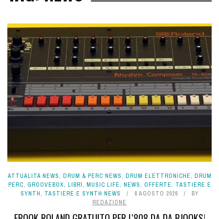
ATTUALITÀ NEWS
,
DRUM & PERC NEWS
,
DRUM ELETTRONICHE
,
DRUM
PERC
,
GROOVEBOX
,
LIBRI
,
MUSIC LIFE
,
NEWS
,
OFFERTE
,
TASTIERE E
SYNTH
,
TASTIERE E SYNTH NEWS
8 AGOSTO 2026
BY
REDAZIONE
EBOOK ROLAND GRATUITO PER L'808 DA DA BJOOKS!