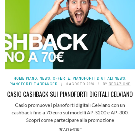
HOME PIANO
,
NEWS
,
OFFERTE
,
PIANOFORTI DIGITALI NEWS
,
PIANOFORTI E ARRANGER
6 AGOSTO 2026
BY
REDAZIONE
CASIO CASHBACK SUI PIANOFORTI DIGITALI CELVIANO
Casio promuove i pianoforti digitali Celviano con un
cashback fino a 70 euro sui modelli AP-S200 e AP-300.
Scopri come partecipare alla promozione
READ MORE