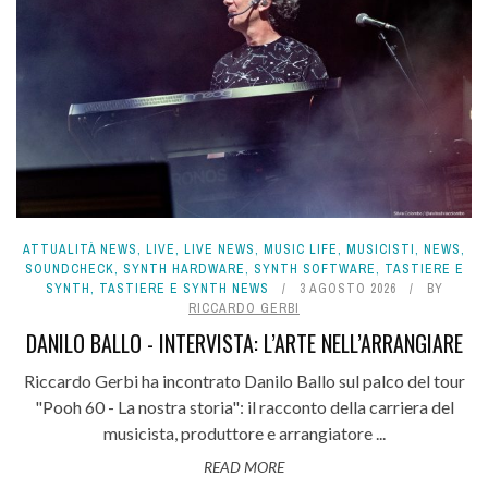
ATTUALITÀ NEWS
,
LIVE
,
LIVE NEWS
,
MUSIC LIFE
,
MUSICISTI
,
NEWS
,
SOUNDCHECK
,
SYNTH HARDWARE
,
SYNTH SOFTWARE
,
TASTIERE E
SYNTH
,
TASTIERE E SYNTH NEWS
3 AGOSTO 2026
BY
RICCARDO GERBI
DANILO BALLO - INTERVISTA: L’ARTE NELL’ARRANGIARE
Riccardo Gerbi ha incontrato Danilo Ballo sul palco del tour
"Pooh 60 - La nostra storia": il racconto della carriera del
musicista, produttore e arrangiatore ...
READ MORE