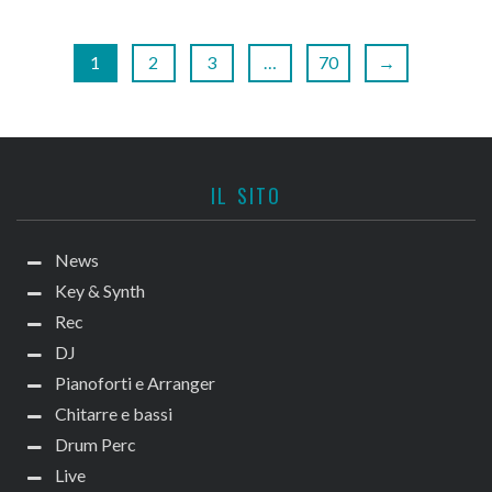
1
2
3
…
70
→
IL SITO
News
Key & Synth
Rec
DJ
Pianoforti e Arranger
Chitarre e bassi
Drum Perc
Live