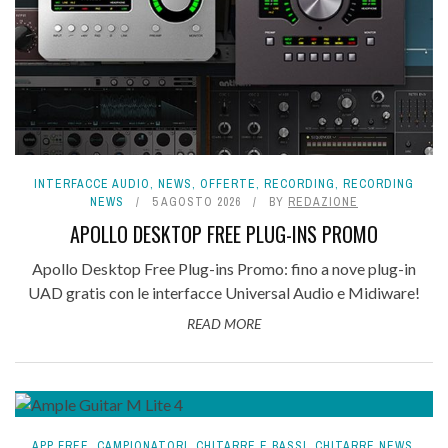
INTERFACCE AUDIO
,
NEWS
,
OFFERTE
,
RECORDING
,
RECORDING
NEWS
5 AGOSTO 2026
BY
REDAZIONE
APOLLO DESKTOP FREE PLUG-INS PROMO
Apollo Desktop Free Plug-ins Promo: fino a nove plug-in
UAD gratis con le interfacce Universal Audio e Midiware!
READ MORE
APP FREE
,
CAMPIONATORI
,
CHITARRE E BASSI
,
CHITARRE NEWS
,