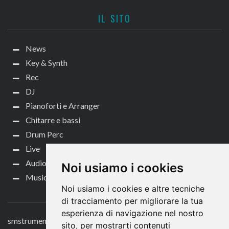
IL SITO
News
Key & Synth
Rec
DJ
Pianoforti e Arranger
Chitarre e bassi
Drum Perc
Live
Audio per video
Noi usiamo i cookies
Music Life
Noi usiamo i cookies e altre tecniche
CONTATTACI
di tracciamento per migliorare la tua
esperienza di navigazione nel nostro
smstrumentimusicali.it
sito, per mostrarti contenuti