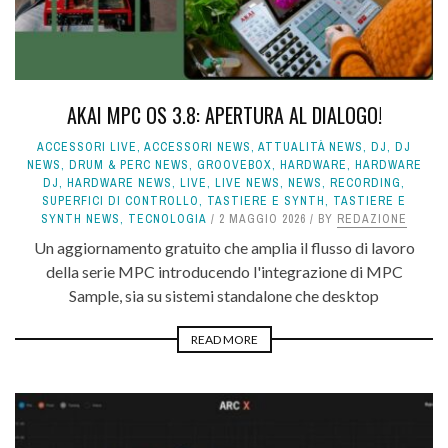
AKAI MPC OS 3.8: APERTURA AL DIALOGO!
ACCESSORI LIVE
,
ACCESSORI NEWS
,
ATTUALITÀ NEWS
,
DJ
,
DJ
NEWS
,
DRUM & PERC NEWS
,
GROOVEBOX
,
HARDWARE
,
HARDWARE
DJ
,
HARDWARE NEWS
,
LIVE
,
LIVE NEWS
,
NEWS
,
RECORDING
,
SUPERFICI DI CONTROLLO
,
TASTIERE E SYNTH
,
TASTIERE E
SYNTH NEWS
,
TECNOLOGIA
2 MAGGIO 2026
BY
REDAZIONE
Un aggiornamento gratuito che amplia il flusso di lavoro
della serie MPC introducendo l'integrazione di MPC
Sample, sia su sistemi standalone che desktop
READ MORE