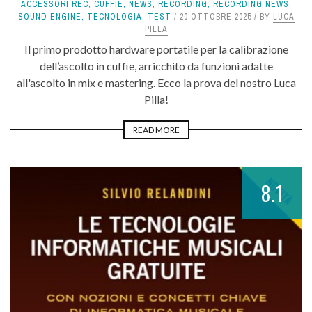
ACCESSORI REC
,
CUFFIE
,
NEWS
,
RECORDING
,
RECORDING NEWS
,
SOUND ENGINE
,
TECNOLOGIA
,
TEST
20 OTTOBRE 2025
BY
LUCA
PILLA
Il primo prodotto hardware portatile per la calibrazione
dell’ascolto in cuffie, arricchito da funzioni adatte
all'ascolto in mix e mastering. Ecco la prova del nostro Luca
Pilla!
READ MORE
8.1