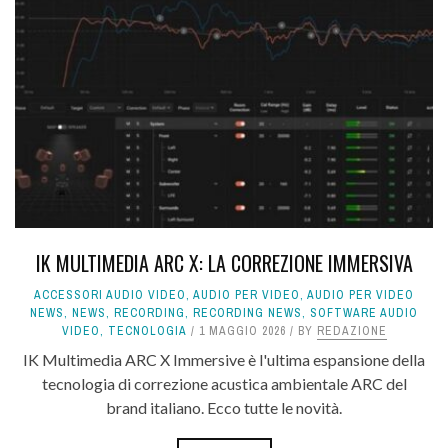
IK MULTIMEDIA ARC X: LA CORREZIONE IMMERSIVA
ACCESSORI AUDIO VIDEO
,
AUDIO PER VIDEO
,
AUDIO PER VIDEO
NEWS
,
NEWS
,
RECORDING
,
RECORDING NEWS
,
SOFTWARE AUDIO
VIDEO
,
TECNOLOGIA
1 MAGGIO 2026
BY
REDAZIONE
IK Multimedia ARC X Immersive è l'ultima espansione della
tecnologia di correzione acustica ambientale ARC del
brand italiano. Ecco tutte le novità.