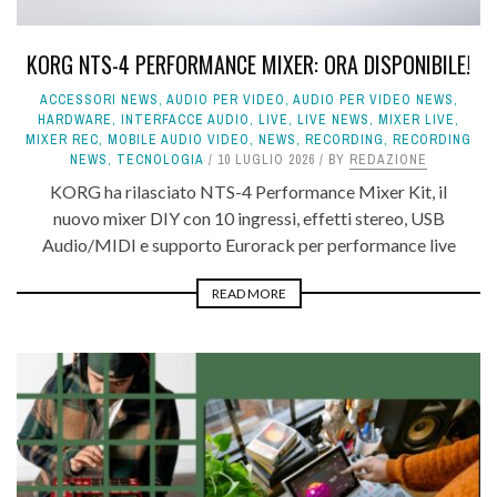
KORG NTS-4 PERFORMANCE MIXER: ORA DISPONIBILE!
ACCESSORI NEWS
,
AUDIO PER VIDEO
,
AUDIO PER VIDEO NEWS
,
HARDWARE
,
INTERFACCE AUDIO
,
LIVE
,
LIVE NEWS
,
MIXER LIVE
,
MIXER REC
,
MOBILE AUDIO VIDEO
,
NEWS
,
RECORDING
,
RECORDING
NEWS
,
TECNOLOGIA
10 LUGLIO 2026
BY
REDAZIONE
KORG ha rilasciato NTS-4 Performance Mixer Kit, il
nuovo mixer DIY con 10 ingressi, effetti stereo, USB
Audio/MIDI e supporto Eurorack per performance live
READ MORE