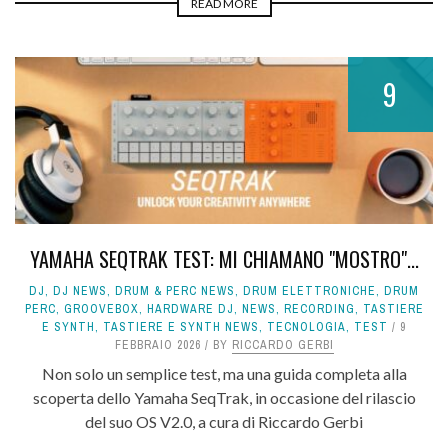
READ MORE
9
YAMAHA SEQTRAK TEST: MI CHIAMANO "MOSTRO"...
DJ
,
DJ NEWS
,
DRUM & PERC NEWS
,
DRUM ELETTRONICHE
,
DRUM
PERC
,
GROOVEBOX
,
HARDWARE DJ
,
NEWS
,
RECORDING
,
TASTIERE
E SYNTH
,
TASTIERE E SYNTH NEWS
,
TECNOLOGIA
,
TEST
9
FEBBRAIO 2026
BY
RICCARDO GERBI
Non solo un semplice test, ma una guida completa alla
scoperta dello Yamaha SeqTrak, in occasione del rilascio
del suo OS V2.0, a cura di Riccardo Gerbi