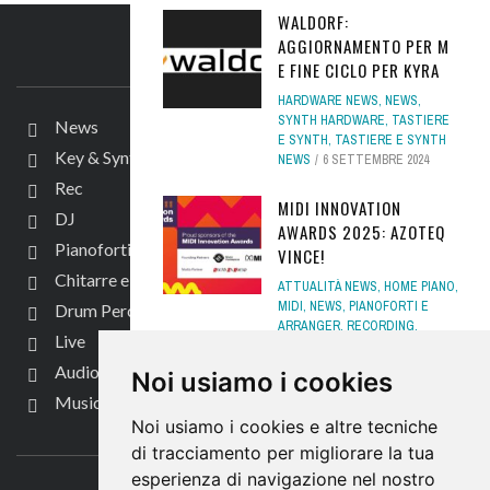
WALDORF:
AGGIORNAMENTO PER M
IL SITO
E FINE CICLO PER KYRA
HARDWARE NEWS
,
NEWS
,
SYNTH HARDWARE
,
TASTIERE
News
E SYNTH
,
TASTIERE E SYNTH
Key & Synth
NEWS
6 SETTEMBRE 2024
Rec
MIDI INNOVATION
DJ
AWARDS 2025: AZOTEQ
Pianoforti e Arranger
VINCE!
Chitarre e bassi
ATTUALITÀ NEWS
,
HOME PIANO
,
MIDI
,
NEWS
,
PIANOFORTI E
Drum Perc
ARRANGER
,
RECORDING
,
Live
RECORDING NEWS
,
STAGE
PIANO
,
SYNTH HARDWARE
,
Audio per video
Noi usiamo i cookies
TASTIERE E SYNTH NEWS
2
Music Life
OTTOBRE 2025
Noi usiamo i cookies e altre tecniche
CONTATTACI
SOMA LABORATORY FLUX
di tracciamento per migliorare la tua
È ORA DISPONIBILE PER
esperienza di navigazione nel nostro