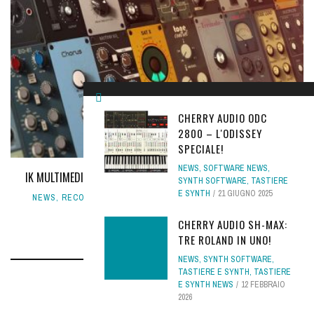
CHERRY AUDIO ODC
2800 – L'ODISSEY
SPECIALE!
NEWS
,
SOFTWARE NEWS
,
IK MULTIMEDIA MIXBOX, RACK DI EFFETTI VIRTUALI PER IL MIX
SYNTH SOFTWARE
,
TASTIERE
E SYNTH
21 GIUGNO 2025
NEWS
,
RECORDING
,
RECORDING NEWS
,
SOFTWARE REC
18
SETTEMBRE 2020
CHERRY AUDIO SH-MAX:
TRE ROLAND IN UNO!
NEWS
,
SYNTH SOFTWARE
,
TASTIERE E SYNTH
,
TASTIERE
E SYNTH NEWS
12 FEBBRAIO
2026