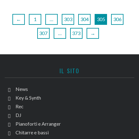
←
1
…
303
304
305
306
307
…
373
→
IL SITO
News
Key & Synth
Rec
DJ
Pianoforti e Arranger
Chitarre e bassi