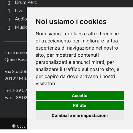
Drum Perc
Live
Audio per video
Noi usiamo i cookies
Music Life
Noi usiamo i cookies e altre tecniche
CONTATTACI
di tracciamento per migliorare la tua
esperienza di navigazione nel nostro
smstrumentimusicali.it
sito, per mostrarti contenuti
Quine Business Publisher
personalizzati e annunci mirati, per
analizzare il traffico sul nostro sito, e
Via Spadolini 7
per capire da dove arrivano i nostri
20122 Milano
visitatori.
Tel. +39 02 49756990
Accetto
Fax +39 02 72016740
Rifiuto
Cambia le mie impostazioni
© Copyright 2018. All Rights Reserved -
- Quine srl – C.F./P IVA
13002100157 – Responsabile della Protezione dei Dati: Avv. Monica