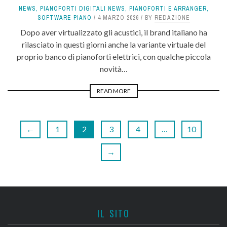
NEWS
,
PIANOFORTI DIGITALI NEWS
,
PIANOFORTI E ARRANGER
,
SOFTWARE PIANO
4 MARZO 2026
BY
REDAZIONE
Dopo aver virtualizzato gli acustici, il brand italiano ha
rilasciato in questi giorni anche la variante virtuale del
proprio banco di pianoforti elettrici, con qualche piccola
novità…
READ MORE
←
1
2
3
4
…
10
→
IL SITO