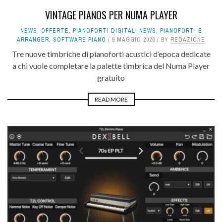
VINTAGE PIANOS PER NUMA PLAYER
NEWS
,
OFFERTE
,
PIANOFORTI DIGITALI NEWS
,
PIANOFORTI E
ARRANGER
,
SOFTWARE PIANO
9 MAGGIO 2026
BY
REDAZIONE
Tre nuove timbriche di pianoforti acustici d’epoca dedicate
a chi vuole completare la palette timbrica del Numa Player
gratuito
READ MORE