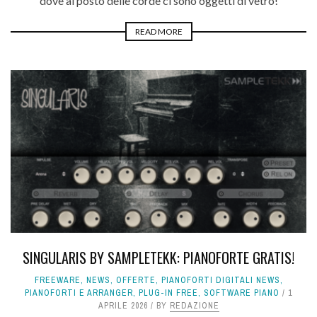
dove al posto delle corde ci sono oggetti di vetro!
READ MORE
SINGULARIS BY SAMPLETEKK: PIANOFORTE GRATIS!
FREEWARE
,
NEWS
,
OFFERTE
,
PIANOFORTI DIGITALI NEWS
,
PIANOFORTI E ARRANGER
,
PLUG-IN FREE
,
SOFTWARE PIANO
1
APRILE 2026
BY
REDAZIONE