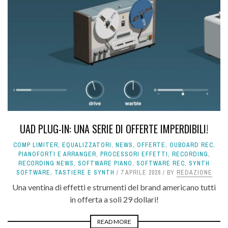
UAD PLUG-IN: UNA SERIE DI OFFERTE IMPERDIBILI!
COMP LIMITER
,
EQUALIZZATORI
,
NEWS
,
OFFERTE
,
OUBOARD REC
,
PIANOFORTI E ARRANGER
,
PROCESSORI EFFETTI
,
RECORDING
,
RECORDING NEWS
,
SOFTWARE PIANO
,
SOFTWARE REC
,
SYNTH
SOFTWARE
,
TASTIERE E SYNTH
7 APRILE 2026
BY
REDAZIONE
Una ventina di effetti e strumenti del brand americano tutti
in offerta a soli 29 dollari!
READ MORE