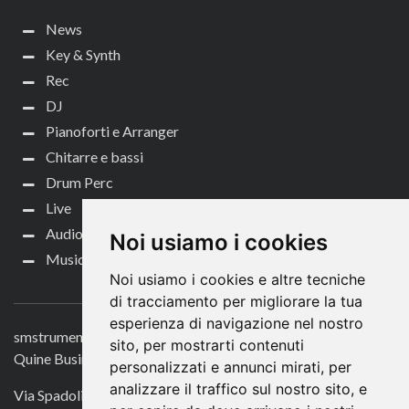
News
Key & Synth
Rec
DJ
Pianoforti e Arranger
Chitarre e bassi
Drum Perc
Live
Audio per video
Noi usiamo i cookies
Music Life
Noi usiamo i cookies e altre tecniche
CONTATTACI
di tracciamento per migliorare la tua
esperienza di navigazione nel nostro
smstrumentimusicali.it
sito, per mostrarti contenuti
Quine Business Publisher
personalizzati e annunci mirati, per
analizzare il traffico sul nostro sito, e
Via Spadolini 7