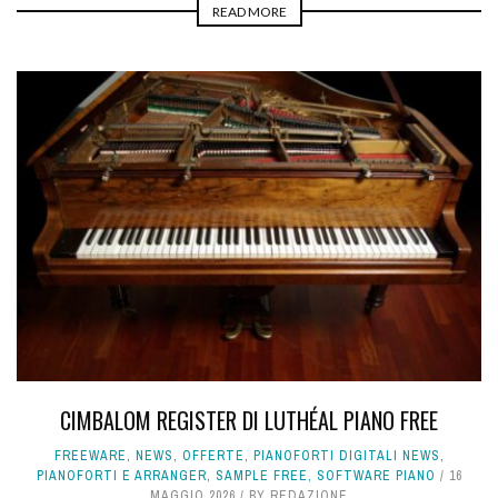
READ MORE
CIMBALOM REGISTER DI LUTHÉAL PIANO FREE
FREEWARE
,
NEWS
,
OFFERTE
,
PIANOFORTI DIGITALI NEWS
,
PIANOFORTI E ARRANGER
,
SAMPLE FREE
,
SOFTWARE PIANO
16
MAGGIO 2026
BY
REDAZIONE