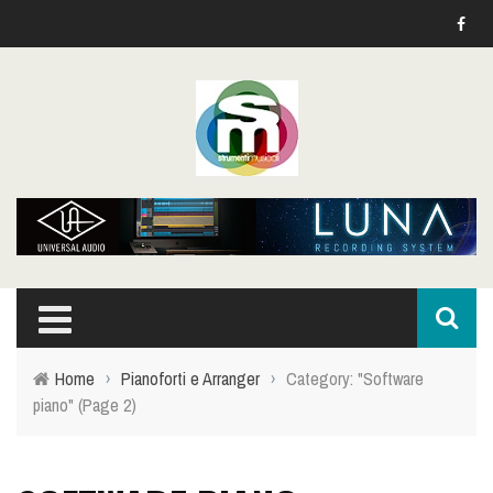
Home
›
Pianoforti e Arranger
›
Category: "Software
piano"
(Page 2)