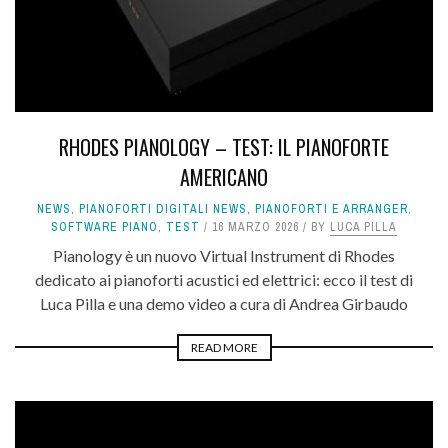
RHODES PIANOLOGY – TEST: IL PIANOFORTE
AMERICANO
NEWS
,
PIANOFORTI DIGITALI NEWS
,
PIANOFORTI E ARRANGER
,
SOFTWARE PIANO
,
TEST
16 MARZO 2026
BY
LUCA PILLA
Pianology è un nuovo Virtual Instrument di Rhodes
dedicato ai pianoforti acustici ed elettrici: ecco il test di
Luca Pilla e una demo video a cura di Andrea Girbaudo
READ MORE