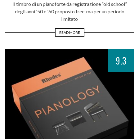
Il timbro di un pianoforte da registrazione “old school”
degli anni '50 e '60 proposto free, ma per un periodo
limitato
READ MORE
9.3