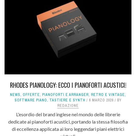
RHODES PIANOLOGY: ECCO I PIANOFORTI ACUSTICI!
NEWS
,
OFFERTE
,
PIANOFORTI E ARRANGER
,
RETRO E VINTAGE
,
SOFTWARE PIANO
,
TASTIERE E SYNTH
6 MARZO 2026
BY
REDAZIONE
L'esordio del brand inglese nel mondo delle librerie
dedicate ai pianoforti acustici, portando la stessa filosofia
di eccellenza applicata ai loro leggendari piani elettrici