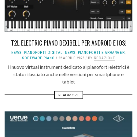
T2L ELECTRIC PIANO DEXIBELL PER ANDROID E IOS!
NEWS
,
PIANOFORTI DIGITALI NEWS
,
PIANOFORTI E ARRANGER
,
SOFTWARE PIANO
22 APRILE 2026
BY
REDAZIONE
Il nuovo virtual instrument dedicato ai pianoforti elettrici è
stato rilasciato anche nelle versioni per smartphone e
tablet
READ MORE