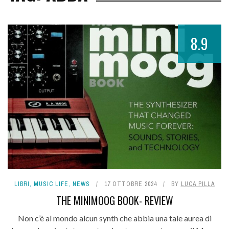
8.9
LIBRI
,
MUSIC LIFE
,
NEWS
17 OTTOBRE 2024
BY
LUCA PILLA
THE MINIMOOG BOOK- REVIEW
Non c’è al mondo alcun synth che abbia una tale aurea di