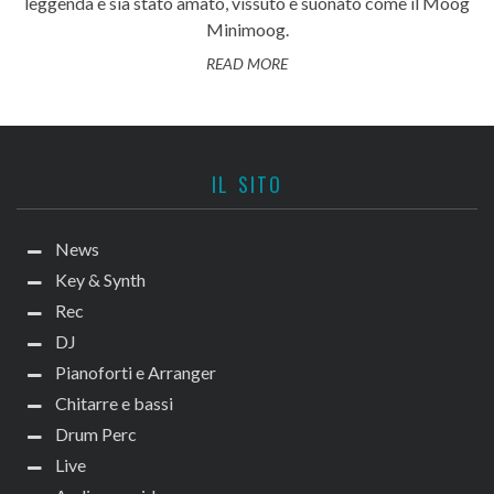
leggenda e sia stato amato, vissuto e suonato come il Moog
Minimoog.
READ MORE
IL SITO
News
Key & Synth
Rec
DJ
Pianoforti e Arranger
Chitarre e bassi
Drum Perc
Live