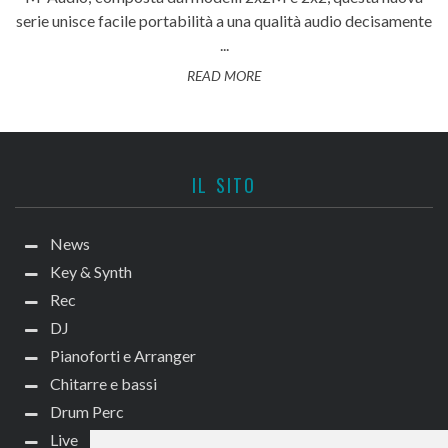
serie unisce facile portabilità a una qualità audio decisamente
...
READ MORE
IL SITO
News
Key & Synth
Rec
DJ
Pianoforti e Arranger
Chitarre e bassi
Drum Perc
Live