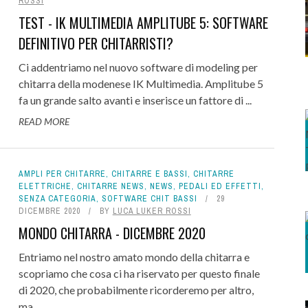
ROSSI
TEST - IK MULTIMEDIA AMPLITUBE 5: SOFTWARE
DEFINITIVO PER CHITARRISTI?
Ci addentriamo nel nuovo software di modeling per
chitarra della modenese IK Multimedia. Amplitube 5
fa un grande salto avanti e inserisce un fattore di ...
READ MORE
AMPLI PER CHITARRE
,
CHITARRE E BASSI
,
CHITARRE
ELETTRICHE
,
CHITARRE NEWS
,
NEWS
,
PEDALI ED EFFETTI
,
SENZA CATEGORIA
,
SOFTWARE CHIT BASSI
29
DICEMBRE 2020
BY
LUCA LUKER ROSSI
MONDO CHITARRA - DICEMBRE 2020
Entriamo nel nostro amato mondo della chitarra e
scopriamo che cosa ci ha riservato per questo finale
di 2020, che probabilmente ricorderemo per altro,
ma ...