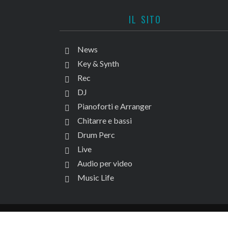
IL SITO
News
Key & Synth
Rec
DJ
Pianoforti e Arranger
Chitarre e bassi
Drum Perc
Live
Audio per video
Music Life
© Copyright 2018. All Rights R