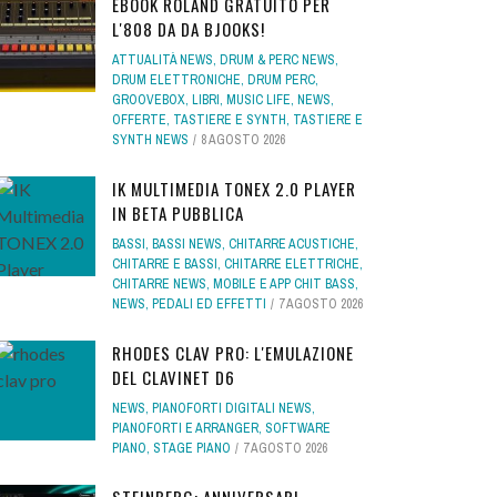
EBOOK ROLAND GRATUITO PER
L'808 DA DA BJOOKS!
ATTUALITÀ NEWS
,
DRUM & PERC NEWS
,
DRUM ELETTRONICHE
,
DRUM PERC
,
GROOVEBOX
,
LIBRI
,
MUSIC LIFE
,
NEWS
,
OFFERTE
,
TASTIERE E SYNTH
,
TASTIERE E
SYNTH NEWS
8 AGOSTO 2026
IK MULTIMEDIA TONEX 2.0 PLAYER
IN BETA PUBBLICA
BASSI
,
BASSI NEWS
,
CHITARRE ACUSTICHE
,
CHITARRE E BASSI
,
CHITARRE ELETTRICHE
,
CHITARRE NEWS
,
MOBILE E APP CHIT BASS
,
NEWS
,
PEDALI ED EFFETTI
7 AGOSTO 2026
RHODES CLAV PRO: L'EMULAZIONE
DEL CLAVINET D6
NEWS
,
PIANOFORTI DIGITALI NEWS
,
PIANOFORTI E ARRANGER
,
SOFTWARE
PIANO
,
STAGE PIANO
7 AGOSTO 2026