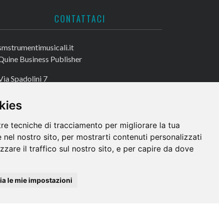
CONTATTACI
smstrumentimusicali.it
Quine Business Publisher
Via Spadolini 7
20122 Milano
kies
Tel. +39 02 49756990
Fax +39 02 72016740
tre tecniche di tracciamento per migliorare la tua
 nel nostro sito, per mostrarti contenuti personalizzati
izzare il traffico sul nostro sito, e per capire da dove
a le mie impostazioni
e dei Dati: Avv. Monica Gobbato – Contatto: dpo @ lswr.it