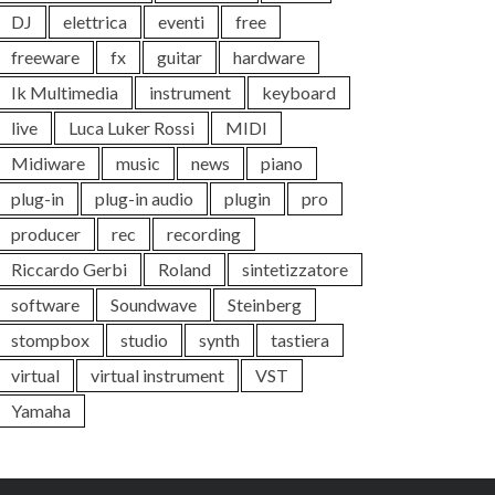
DJ
elettrica
eventi
free
freeware
fx
guitar
hardware
Ik Multimedia
instrument
keyboard
live
Luca Luker Rossi
MIDI
Midiware
music
news
piano
plug-in
plug-in audio
plugin
pro
producer
rec
recording
Riccardo Gerbi
Roland
sintetizzatore
software
Soundwave
Steinberg
stompbox
studio
synth
tastiera
virtual
virtual instrument
VST
Yamaha