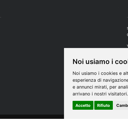
Noi usiamo i coo
Noi usiamo i cookies e al
esperienza di navigazione
e annunci mirati, per anal
arrivano i nostri visitatori.
Accetto
Rifiuto
Cambi
eserved -
- Quine srl – C.F./P IVA 13002100157 – Responsabile della Protezion