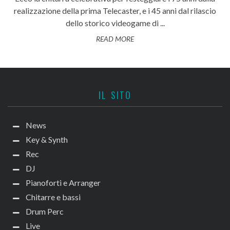
realizzazione della prima Telecaster, e i 45 anni dal rilascio
dello storico videogame di ...
READ MORE
IL SITO
News
Key & Synth
Rec
DJ
Pianoforti e Arranger
Chitarre e bassi
Drum Perc
Live