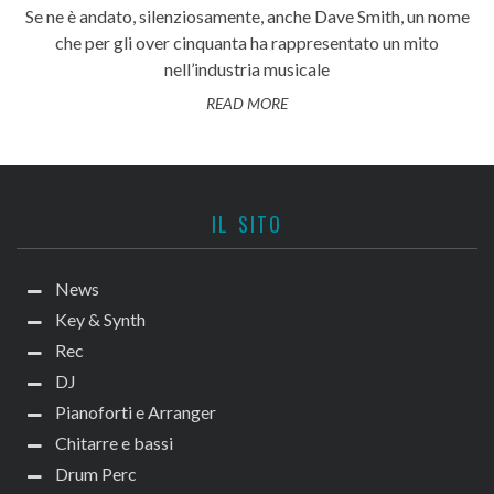
Se ne è andato, silenziosamente, anche Dave Smith, un nome
che per gli over cinquanta ha rappresentato un mito
nell’industria musicale
READ MORE
IL SITO
News
Key & Synth
Rec
DJ
Pianoforti e Arranger
Chitarre e bassi
Drum Perc