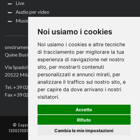
Live
Audio per video
Music Life
CONTATTACI
Noi usiamo i cookies
Noi usiamo i cookies e altre tecniche
smstrumentimusicali.it
di tracciamento per migliorare la tua
Quine Business Publisher
esperienza di navigazione nel nostro
sito, per mostrarti contenuti
Via Spadolini 7
personalizzati e annunci mirati, per
20122 Milano
analizzare il traffico sul nostro sito, e
Tel. +39 02 49756990
per capire da dove arrivano i nostri
Fax +39 02 72016740
visitatori.
Accetto
Rifiuto
© Copyright 2018. All Rights Reserved -
- Quine srl – C.F./P IVA
Cambia le mie impostazioni
13002100157 – Responsabile della Protezione dei Dati: Avv. Monica
Gobbato – Contatto: dpo @ lswr.it