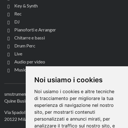
Key & Synth
Rec
DJ
Pianoforti e Arranger
Chitarre e bassi
Drum Perc
Live
Audio per video
Music Life
CONTATTACI
Noi usiamo i cookies
Noi usiamo i cookies e altre tecniche
smstrumentimusicali.it
di tracciamento per migliorare la tua
Quine Business Publisher
esperienza di navigazione nel nostro
sito, per mostrarti contenuti
Via Spadolini 7
personalizzati e annunci mirati, per
20122 Milano
analizzare il traffico sul nostro sito, e