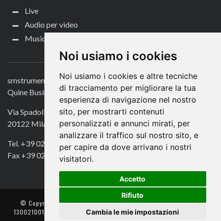
Live
Audio per video
Music Life
CONTATTACI
Noi usiamo i cookies
Noi usiamo i cookies e altre tecniche
smstrumentimusicali.it
di tracciamento per migliorare la tua
Quine Business Publisher
esperienza di navigazione nel nostro
sito, per mostrarti contenuti
Via Spadolini 7
personalizzati e annunci mirati, per
20122 Milano
analizzare il traffico sul nostro sito, e
Tel. +39 02 49756990
per capire da dove arrivano i nostri
Fax +39 02 72016740
visitatori.
Accetto
Rifiuto
© Copyright 2018. All Rights Reserved -
- Quine srl – C.F./P IVA
Cambia le mie impostazioni
13002100157 – Responsabile della Protezione dei Dati: Avv. Monica
Gobbato – Contatto: dpo @ lswr.it