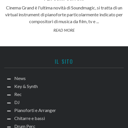
Cinema Grand è l'ultima novità di Soundmagic, si tratta di un
virtual instrument di pianoforte particolarmente indicato per
compositori di musica da film, tv e ...
READ MORE
IL SITO
News
Key & Synth
Rec
DJ
Pianoforti e Arranger
Chitarre e bassi
Drum Perc