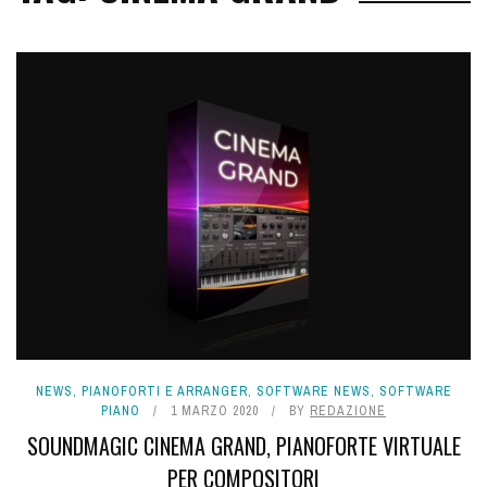
NEWS
,
PIANOFORTI E ARRANGER
,
SOFTWARE NEWS
,
SOFTWARE
PIANO
1 MARZO 2020
BY
REDAZIONE
SOUNDMAGIC CINEMA GRAND, PIANOFORTE VIRTUALE
PER COMPOSITORI