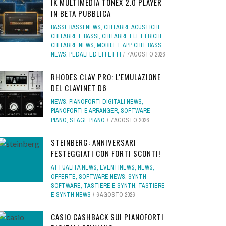
IK MULTIMEDIA TONEX 2.0 PLAYER
IN BETA PUBBLICA
BASSI
,
BASSI NEWS
,
CHITARRE ACUSTICHE
,
CHITARRE E BASSI
,
CHITARRE ELETTRICHE
,
CHITARRE NEWS
,
MOBILE E APP CHIT BASS
,
NEWS
,
PEDALI ED EFFETTI
7 AGOSTO 2026
RHODES CLAV PRO: L'EMULAZIONE
DEL CLAVINET D6
NEWS
,
PIANOFORTI DIGITALI NEWS
,
PIANOFORTI E ARRANGER
,
SOFTWARE
PIANO
,
STAGE PIANO
7 AGOSTO 2026
STEINBERG: ANNIVERSARI
FESTEGGIATI CON FORTI SCONTI!
ATTUALITÀ NEWS
,
EVENTINEWS
,
NEWS
,
OFFERTE
,
SOFTWARE NEWS
,
SYNTH
SOFTWARE
,
TASTIERE E SYNTH
,
TASTIERE
E SYNTH NEWS
6 AGOSTO 2026
CASIO CASHBACK SUI PIANOFORTI