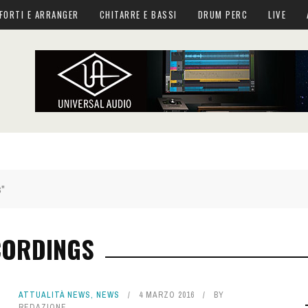
FORTI E ARRANGER
CHITARRE E BASSI
DRUM PERC
LIVE
s"
CORDINGS
ATTUALITÀ NEWS
,
NEWS
4 MARZO 2016
BY
REDAZIONE