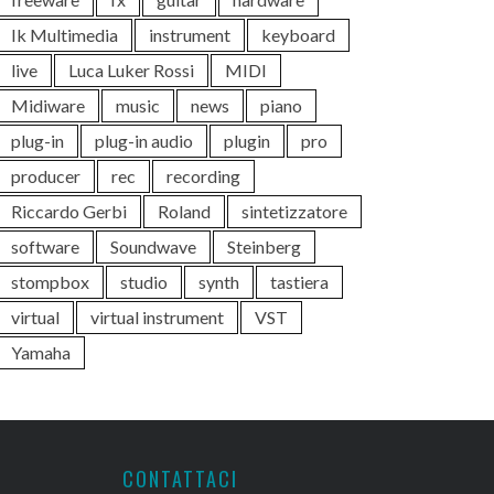
Ik Multimedia
instrument
keyboard
live
Luca Luker Rossi
MIDI
Midiware
music
news
piano
plug-in
plug-in audio
plugin
pro
producer
rec
recording
Riccardo Gerbi
Roland
sintetizzatore
software
Soundwave
Steinberg
stompbox
studio
synth
tastiera
virtual
virtual instrument
VST
Yamaha
CONTATTACI