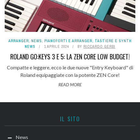
ARRANGER
,
NEWS
,
PIANOFORTI E ARRANGER
,
TASTIERE E SYNTH
NEWS
1 APRILE 2024
BY
RICCARDO GERBI
ROLAND GO:KEYS 3 E 5: LA ZEN CORE LOW BUDGET!
Compatte e leggere, ecco le due nuove "Entry Keyboard" di
Roland equipaggiate con la potente ZEN Core!
READ MORE
IL SITO
News