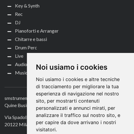
Key & Synth
Rec
DJ
Pianoforti e Arranger
Chitarre e bassi
Drum Perc
Live
Audio per video
Noi usiamo i cookies
Music Life
Noi usiamo i cookies e altre tecniche
CONTATTACI
di tracciamento per migliorare la tua
esperienza di navigazione nel nostro
smstrumentimusicali.it
sito, per mostrarti contenuti
Quine Business Publisher
personalizzati e annunci mirati, per
analizzare il traffico sul nostro sito, e
Via Spadolini 7
per capire da dove arrivano i nostri
20122 Milano
visitatori.