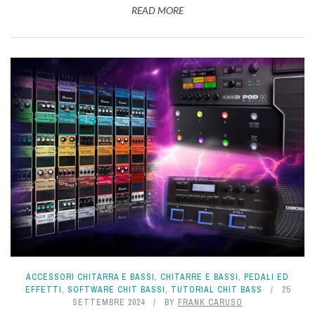
READ MORE
ACCESSORI CHITARRA E BASSI
,
CHITARRE E BASSI
,
PEDALI ED
EFFETTI
,
SOFTWARE CHIT BASSI
,
TUTORIAL CHIT BASS
25
SETTEMBRE 2024
BY
FRANK CARUSO