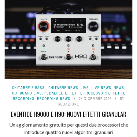
CHITARRE E BASSI
,
CHITARRE NEWS
,
LIVE
,
LIVE NEWS
,
NEWS
,
OUTBOARD LIVE
,
PEDALI ED EFFETTI
,
PROCESSORI EFFETTI
,
RECORDING
,
RECORDING NEWS
24 DICEMBRE 2025
BY
REDAZIONE
EVENTIDE H9000 E H90: NUOVI EFFETTI GRANULAR
Un aggiornamento gratuito per questi due processori che
introduce quattro nuovi algoritmi granulari