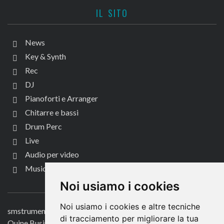
IL SITO
News
Key & Synth
Rec
DJ
Pianoforti e Arranger
Chitarre e bassi
Drum Perc
Live
Audio per video
Music Life
CONTATTACI
Noi usiamo i cookies
Noi usiamo i cookies e altre tecniche
smstrumentimusicali.it
di tracciamento per migliorare la tua
Quine Business Publisher