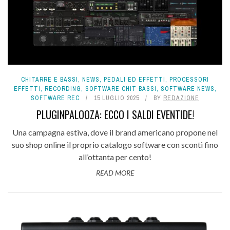
CHITARRE E BASSI
,
NEWS
,
PEDALI ED EFFETTI
,
PROCESSORI
EFFETTI
,
RECORDING
,
SOFTWARE CHIT BASSI
,
SOFTWARE NEWS
,
SOFTWARE REC
15 LUGLIO 2025
BY
REDAZIONE
PLUGINPALOOZA: ECCO I SALDI EVENTIDE!
Una campagna estiva, dove il brand americano propone nel
suo shop online il proprio catalogo software con sconti fino
all’ottanta per cento!
READ MORE