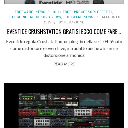
FREEWARE
,
NEWS
,
PLUG-IN FREE
,
PROCESSORI EFFETTI
,
RECORDING
,
RECORDING NEWS
,
SOFTWARE NEWS
14 AGOSTO
2025
BY
REDAZIONE
EVENTIDE CRUSHSTATION GRATIS! ECCO COME FARE...
Eventide regala Crushstation, un plug-in della serie H-9 nato
come distorsore e overdrive, ma adatto anche a inserire
distorsione armonica
READ MORE