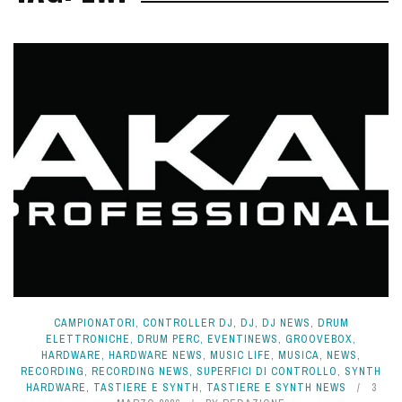
CAMPIONATORI
,
CONTROLLER DJ
,
DJ
,
DJ NEWS
,
DRUM
ELETTRONICHE
,
DRUM PERC
,
EVENTINEWS
,
GROOVEBOX
,
HARDWARE
,
HARDWARE NEWS
,
MUSIC LIFE
,
MUSICA
,
NEWS
,
RECORDING
,
RECORDING NEWS
,
SUPERFICI DI CONTROLLO
,
SYNTH
HARDWARE
,
TASTIERE E SYNTH
,
TASTIERE E SYNTH NEWS
3