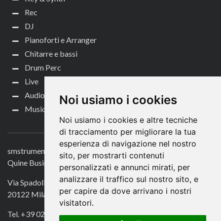
Rec
DJ
Pianoforti e Arranger
Chitarre e bassi
Drum Perc
Live
Audio per video
Noi usiamo i cookies
Music Life
Noi usiamo i cookies e altre tecniche
CONTATTACI
di tracciamento per migliorare la tua
esperienza di navigazione nel nostro
smstrumentimusicali.it
sito, per mostrarti contenuti
Quine Business Publisher
personalizzati e annunci mirati, per
analizzare il traffico sul nostro sito, e
Via Spadolini 7
per capire da dove arrivano i nostri
20122 Milano
visitatori.
Tel. +39 02 49756990