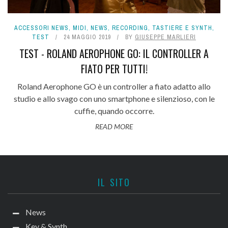
ACCESSORI NEWS
,
MIDI
,
NEWS
,
RECORDING
,
TASTIERE E SYNTH
,
TEST
24 MAGGIO 2019
BY
GIUSEPPE MARLIERI
TEST - ROLAND AEROPHONE GO: IL CONTROLLER A
FIATO PER TUTTI!
Roland Aerophone GO è un controller a fiato adatto allo
studio e allo svago con uno smartphone e silenzioso, con le
cuffie, quando occorre.
READ MORE
IL SITO
News
Key & Synth