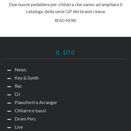
Due nuove pedaliere per chitarra che vanno ad ampliare il
catalogo della serie GP del brand cinese
READ MORE
IL SITO
News
Key & Synth
Rec
DJ
Pianoforti e Arranger
Chitarre e bassi
Drum Perc
Live