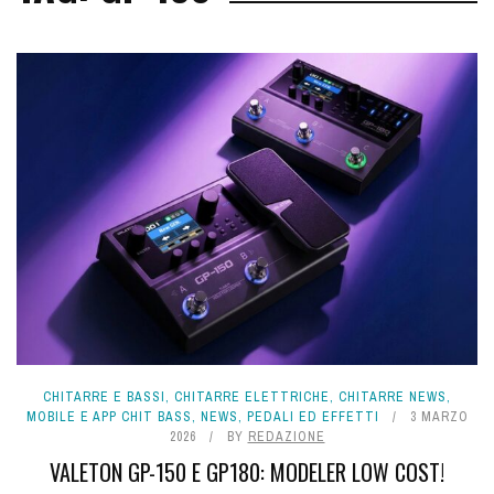
CHITARRE E BASSI
,
CHITARRE ELETTRICHE
,
CHITARRE NEWS
,
MOBILE E APP CHIT BASS
,
NEWS
,
PEDALI ED EFFETTI
3 MARZO
2026
BY
REDAZIONE
VALETON GP-150 E GP180: MODELER LOW COST!