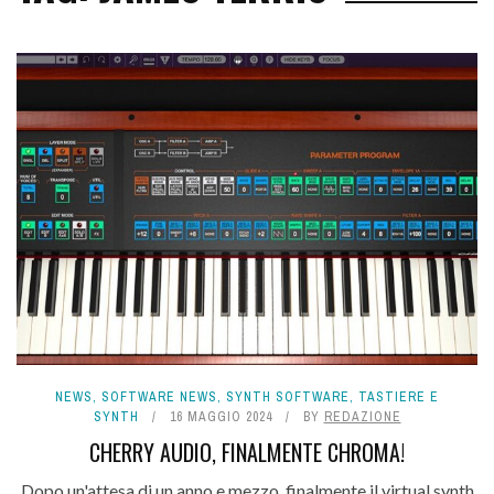
NEWS
,
SOFTWARE NEWS
,
SYNTH SOFTWARE
,
TASTIERE E
SYNTH
16 MAGGIO 2024
BY
REDAZIONE
CHERRY AUDIO, FINALMENTE CHROMA!
Dopo un'attesa di un anno e mezzo, finalmente il virtual synth