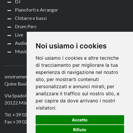
DJ
Pianoforti e Arranger
Chitarre e bassi
Drum Perc
Live
Audio per video
Noi usiamo i cookies
Music Life
Noi usiamo i cookies e altre tecniche
CONTATTACI
di tracciamento per migliorare la tua
esperienza di navigazione nel nostro
smstrumentimusicali.it
sito, per mostrarti contenuti
Quine Business Publisher
personalizzati e annunci mirati, per
analizzare il traffico sul nostro sito, e
Via Spadolini 7
per capire da dove arrivano i nostri
20122 Milano
visitatori.
Tel. +39 02 49756990
Accetto
Fax +39 02 72016740
Rifiuto