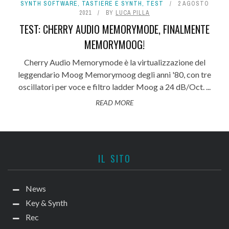
SYNTH SOFTWARE
,
TASTIERE E SYNTH
,
TEST
2 AGOSTO
2021
BY
LUCA PILLA
TEST: CHERRY AUDIO MEMORYMODE, FINALMENTE
MEMORYMOOG!
Cherry Audio Memorymode è la virtualizzazione del
leggendario Moog Memorymoog degli anni '80, con tre
oscillatori per voce e filtro ladder Moog a 24 dB/Oct. ...
READ MORE
IL SITO
News
Key & Synth
Rec