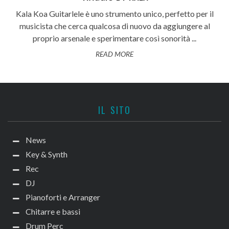
Kala Koa Guitarlele è uno strumento unico, perfetto per il
musicista che cerca qualcosa di nuovo da aggiungere al
proprio arsenale e sperimentare così sonorità ...
READ MORE
IL SITO
News
Key & Synth
Rec
DJ
Pianoforti e Arranger
Chitarre e bassi
Drum Perc