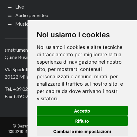
Live
Audio per video
Music Life
CONTATTACI
Noi usiamo i cookies
Noi usiamo i cookies e altre tecniche
smstrumentimusicali.it
di tracciamento per migliorare la tua
Quine Business Publisher
esperienza di navigazione nel nostro
sito, per mostrarti contenuti
Via Spadolini 7
personalizzati e annunci mirati, per
20122 Milano
analizzare il traffico sul nostro sito, e
Tel. +39 02 49756990
per capire da dove arrivano i nostri
Fax +39 02 72016740
visitatori.
Accetto
Rifiuto
© Copyright 2018. All Rights Reserved -
- Quine srl – C.F./P IVA
Cambia le mie impostazioni
13002100157 – Responsabile della Protezione dei Dati: Avv. Monica
Gobbato – Contatto: dpo @ lswr.it