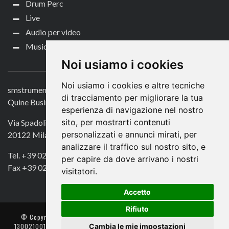
Drum Perc
Live
Audio per video
Music Life
CONTATTACI
Noi usiamo i cookies
Noi usiamo i cookies e altre tecniche
smstrumentimusicali.it
di tracciamento per migliorare la tua
Quine Business Publisher
esperienza di navigazione nel nostro
sito, per mostrarti contenuti
Via Spadolini 7
personalizzati e annunci mirati, per
20122 Milano
analizzare il traffico sul nostro sito, e
Tel. +39 02 49756990
per capire da dove arrivano i nostri
Fax +39 02 72016740
visitatori.
Accetto
Rifiuto
© Copyright 2018. All Rights Reserved -
- Quine srl – C.F./P IVA
Cambia le mie impostazioni
13002100157 – Responsabile della Protezione dei Dati: Avv. Monica