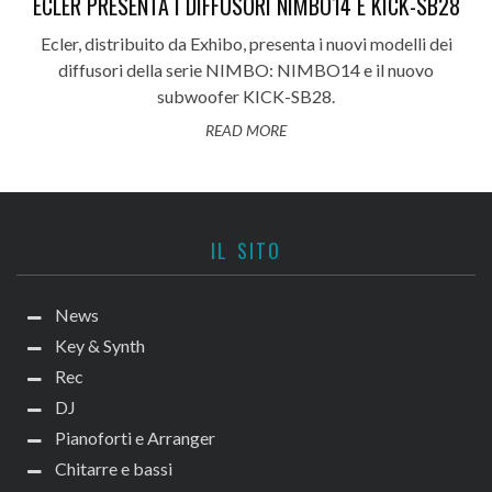
ECLER PRESENTA I DIFFUSORI NIMBO14 E KICK-SB28
Ecler, distribuito da Exhibo, presenta i nuovi modelli dei
diffusori della serie NIMBO: NIMBO14 e il nuovo
subwoofer KICK-SB28.
READ MORE
IL SITO
News
Key & Synth
Rec
DJ
Pianoforti e Arranger
Chitarre e bassi