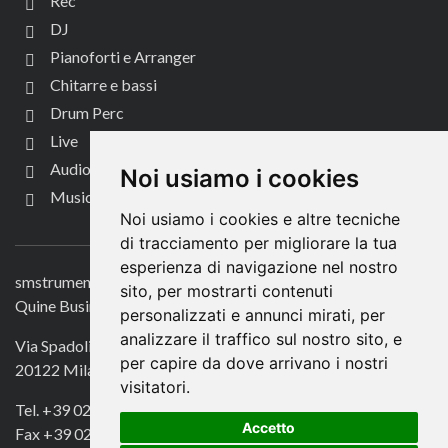
Rec
DJ
Pianoforti e Arranger
Chitarre e bassi
Drum Perc
Live
Audio per video
Noi usiamo i cookies
Music Life
Noi usiamo i cookies e altre tecniche
CONTATTACI
di tracciamento per migliorare la tua
esperienza di navigazione nel nostro
smstrumentimusicali.it
sito, per mostrarti contenuti
Quine Business Publisher
personalizzati e annunci mirati, per
analizzare il traffico sul nostro sito, e
Via Spadolini 7
per capire da dove arrivano i nostri
20122 Milano
visitatori.
Tel. +39 02 49756990
Accetto
Fax +39 02 72016740