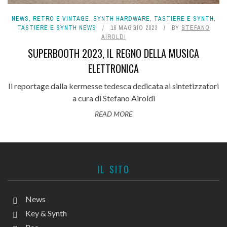
NEWS
,
RETRO E VINTAGE
,
SYNTH HARDWARE
,
TASTIERE E SYNTH
,
TASTIERE E SYNTH NEWS
16 MAGGIO 2023
BY
STEFANO
AIROLDI
SUPERBOOTH 2023, IL REGNO DELLA MUSICA
ELETTRONICA
Il reportage dalla kermesse tedesca dedicata ai sintetizzatori
a cura di Stefano Airoldi
READ MORE
IL SITO
News
Key & Synth