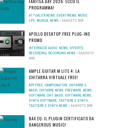
FARFISA DAY 2026: ECCO IL
PROGRAMMA!
ATTUALITÀ NEWS
,
EVENTINEWS
,
MUSIC
LIFE
,
MUSICA
,
NEWS
5 AGOSTO 2026
APOLLO DESKTOP FREE PLUG-INS
PROMO
INTERFACCE AUDIO
,
NEWS
,
OFFERTE
,
RECORDING
,
RECORDING NEWS
5 AGOSTO
2026
AMPLE GUITAR M LITE 4: LA
CHITARRA VIRTUALE FREE!
APP FREE
,
CAMPIONATORI
,
CHITARRE E
BASSI
,
CHITARRE NEWS
,
FREEWARE
,
NEWS
,
SOFTWARE CHIT BASSI
,
SOFTWARE NEWS
,
SYNTH SOFTWARE
,
TASTIERE E SYNTH
,
TASTIERE E SYNTH NEWS
4 AGOSTO 2026
BAX EQ: IL PLUGIN CERTIFICATO DA
DANGEROUS MUSIC!