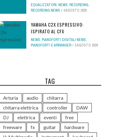
EQUALIZZATORI
,
NEWS
,
RECORDING
,
RECORDING NEWS
4 AGOSTO 2026
YAMAHA C2X ESPRESSIVO:
ISPIRATO AL CFX
NEWS
,
PIANOFORTI DIGITALI NEWS
,
PIANOFORTI E ARRANGER
3 AGOSTO 2026
TAG
Arturia
audio
chitarra
chitarra elettrica
controller
DAW
DJ
elettrica
eventi
free
freeware
fx
guitar
hardware
Ik Multimedia
instrument
keyboard