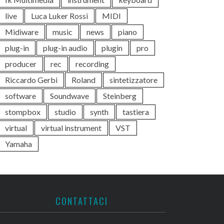
live
Luca Luker Rossi
MIDI
Midiware
music
news
piano
plug-in
plug-in audio
plugin
pro
producer
rec
recording
Riccardo Gerbi
Roland
sintetizzatore
software
Soundwave
Steinberg
stompbox
studio
synth
tastiera
virtual
virtual instrument
VST
Yamaha
CONTATTACI