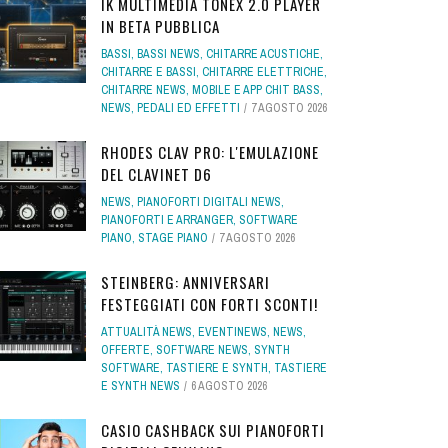
IK MULTIMEDIA TONEX 2.0 PLAYER
IN BETA PUBBLICA
BASSI
,
BASSI NEWS
,
CHITARRE ACUSTICHE
,
CHITARRE E BASSI
,
CHITARRE ELETTRICHE
,
CHITARRE NEWS
,
MOBILE E APP CHIT BASS
,
NEWS
,
PEDALI ED EFFETTI
7 AGOSTO 2026
RHODES CLAV PRO: L'EMULAZIONE
DEL CLAVINET D6
NEWS
,
PIANOFORTI DIGITALI NEWS
,
PIANOFORTI E ARRANGER
,
SOFTWARE
PIANO
,
STAGE PIANO
7 AGOSTO 2026
STEINBERG: ANNIVERSARI
FESTEGGIATI CON FORTI SCONTI!
ATTUALITÀ NEWS
,
EVENTINEWS
,
NEWS
,
OFFERTE
,
SOFTWARE NEWS
,
SYNTH
SOFTWARE
,
TASTIERE E SYNTH
,
TASTIERE
E SYNTH NEWS
6 AGOSTO 2026
CASIO CASHBACK SUI PIANOFORTI