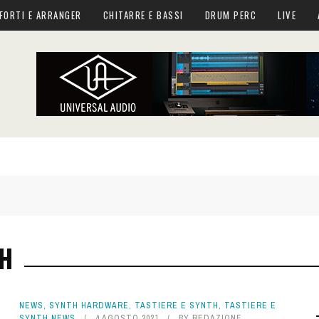
FORTI E ARRANGER
CHITARRE E BASSI
DRUM PERC
LIVE
H
NEWS
,
SYNTH HARDWARE
,
TASTIERE E SYNTH
,
TASTIERE E
SYNTH NEWS
4 AGOSTO 2021
BY
REDAZIONE