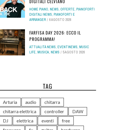
DIGITALI CELVIANO
HOME PIANO
,
NEWS
,
OFFERTE
,
PIANOFORTI
DIGITALI NEWS
,
PIANOFORTI E
ARRANGER
6 AGOSTO 2026
FARFISA DAY 2026: ECCO IL
PROGRAMMA!
ATTUALITÀ NEWS
,
EVENTINEWS
,
MUSIC
LIFE
,
MUSICA
,
NEWS
5 AGOSTO 2026
TAG
Arturia
audio
chitarra
chitarra elettrica
controller
DAW
DJ
elettrica
eventi
free
freeware
fx
guitar
hardware