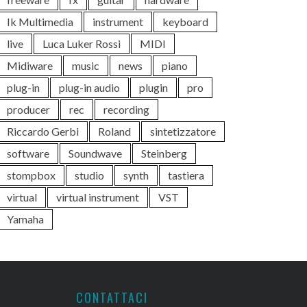
Ik Multimedia
instrument
keyboard
live
Luca Luker Rossi
MIDI
Midiware
music
news
piano
plug-in
plug-in audio
plugin
pro
producer
rec
recording
Riccardo Gerbi
Roland
sintetizzatore
software
Soundwave
Steinberg
stompbox
studio
synth
tastiera
virtual
virtual instrument
VST
Yamaha
CONTATTACI