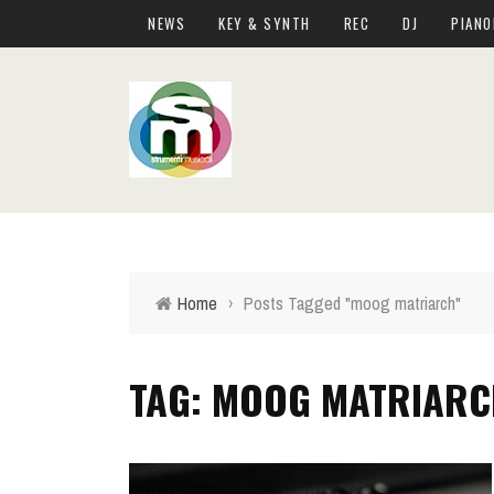
NEWS
KEY & SYNTH
REC
DJ
PIANO
Home
›
Posts Tagged "moog matriarch"
TAG: MOOG MATRIARC