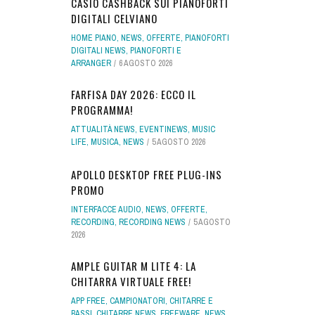
CASIO CASHBACK SUI PIANOFORTI
DIGITALI CELVIANO
HOME PIANO
,
NEWS
,
OFFERTE
,
PIANOFORTI
DIGITALI NEWS
,
PIANOFORTI E
ARRANGER
6 AGOSTO 2026
FARFISA DAY 2026: ECCO IL
PROGRAMMA!
ATTUALITÀ NEWS
,
EVENTINEWS
,
MUSIC
LIFE
,
MUSICA
,
NEWS
5 AGOSTO 2026
APOLLO DESKTOP FREE PLUG-INS
PROMO
INTERFACCE AUDIO
,
NEWS
,
OFFERTE
,
RECORDING
,
RECORDING NEWS
5 AGOSTO
2026
AMPLE GUITAR M LITE 4: LA
CHITARRA VIRTUALE FREE!
APP FREE
,
CAMPIONATORI
,
CHITARRE E
BASSI
,
CHITARRE NEWS
,
FREEWARE
,
NEWS
,