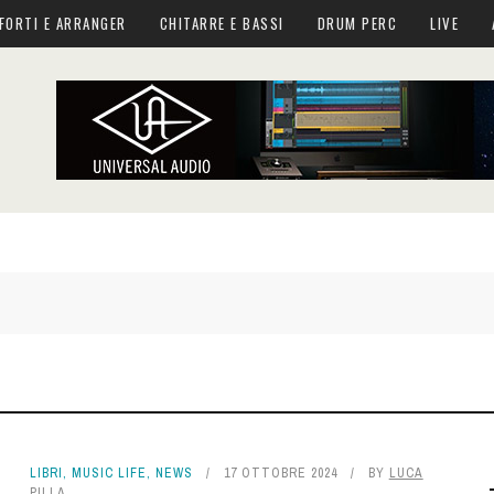
FORTI E ARRANGER
CHITARRE E BASSI
DRUM PERC
LIVE
LIBRI
,
MUSIC LIFE
,
NEWS
17 OTTOBRE 2024
BY
LUCA
PILLA