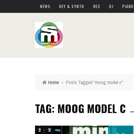
NEWS
KEY & SYNTH
REC
DJ
PIANO
Top Menu
NEWS
KEY & SYNTH
REC
DJ
Home
›
Posts Tagged "moog model c"
PIANOFORTI E ARRANGER
CHITARRE E BASSI
TAG: MOOG MODEL C
DRUM PERC
LIVE