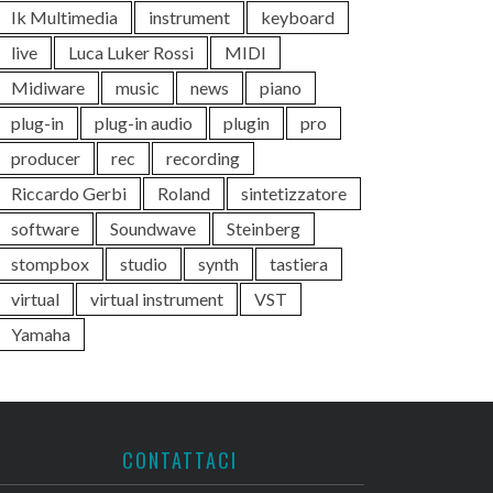
Ik Multimedia
instrument
keyboard
live
Luca Luker Rossi
MIDI
Midiware
music
news
piano
plug-in
plug-in audio
plugin
pro
producer
rec
recording
Riccardo Gerbi
Roland
sintetizzatore
software
Soundwave
Steinberg
stompbox
studio
synth
tastiera
virtual
virtual instrument
VST
Yamaha
CONTATTACI