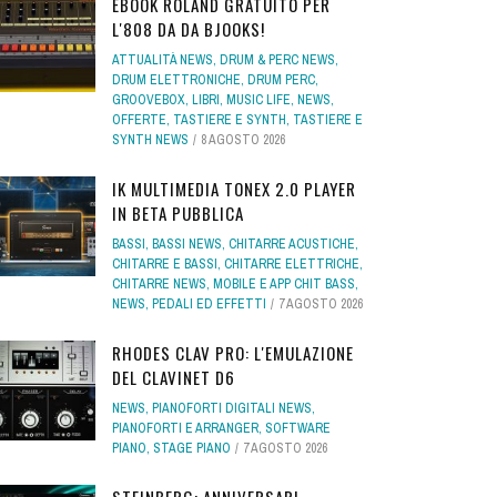
EBOOK ROLAND GRATUITO PER
L'808 DA DA BJOOKS!
ATTUALITÀ NEWS
,
DRUM & PERC NEWS
,
DRUM ELETTRONICHE
,
DRUM PERC
,
GROOVEBOX
,
LIBRI
,
MUSIC LIFE
,
NEWS
,
OFFERTE
,
TASTIERE E SYNTH
,
TASTIERE E
SYNTH NEWS
8 AGOSTO 2026
IK MULTIMEDIA TONEX 2.0 PLAYER
IN BETA PUBBLICA
BASSI
,
BASSI NEWS
,
CHITARRE ACUSTICHE
,
CHITARRE E BASSI
,
CHITARRE ELETTRICHE
,
CHITARRE NEWS
,
MOBILE E APP CHIT BASS
,
NEWS
,
PEDALI ED EFFETTI
7 AGOSTO 2026
RHODES CLAV PRO: L'EMULAZIONE
DEL CLAVINET D6
NEWS
,
PIANOFORTI DIGITALI NEWS
,
PIANOFORTI E ARRANGER
,
SOFTWARE
PIANO
,
STAGE PIANO
7 AGOSTO 2026