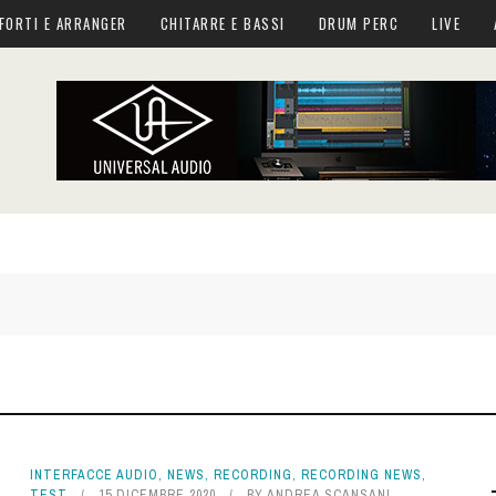
FORTI E ARRANGER
CHITARRE E BASSI
DRUM PERC
LIVE
INTERFACCE AUDIO
,
NEWS
,
RECORDING
,
RECORDING NEWS
,
TEST
15 DICEMBRE 2020
BY
ANDREA SCANSANI