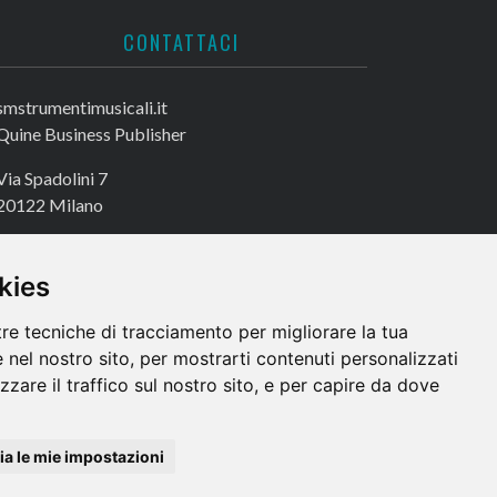
CONTATTACI
smstrumentimusicali.it
Quine Business Publisher
Via Spadolini 7
20122 Milano
Tel. +39 02 49756990
Fax +39 02 72016740
kies
tre tecniche di tracciamento per migliorare la tua
 nel nostro sito, per mostrarti contenuti personalizzati
izzare il traffico sul nostro sito, e per capire da dove
a le mie impostazioni
e dei Dati: Avv. Monica Gobbato – Contatto: dpo @ lswr.it