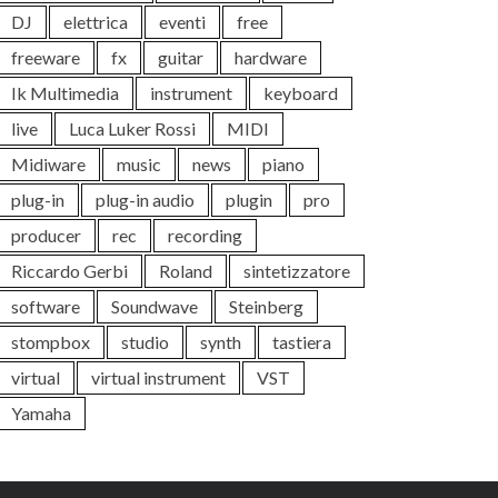
DJ
elettrica
eventi
free
freeware
fx
guitar
hardware
Ik Multimedia
instrument
keyboard
live
Luca Luker Rossi
MIDI
Midiware
music
news
piano
plug-in
plug-in audio
plugin
pro
producer
rec
recording
Riccardo Gerbi
Roland
sintetizzatore
software
Soundwave
Steinberg
stompbox
studio
synth
tastiera
virtual
virtual instrument
VST
Yamaha