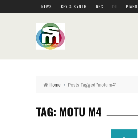
NEWS
KEY & SYNTH
REC
DJ
PIANO
Home
›
Posts Tagged "motu m4"
TAG: MOTU M4