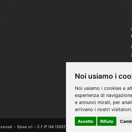
Noi usiamo i coo
Noi usiamo i cookies e al
esperienza di navigazione
e annunci mirati, per anal
arrivano i nostri visitatori.
Accetto
Rifiuto
Cambi
eserved -
- Quine srl – C.F./P IVA 13002100157 – Responsabile della Protezion