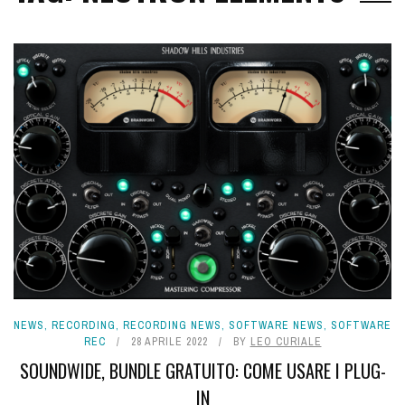
NEWS
,
RECORDING
,
RECORDING NEWS
,
SOFTWARE NEWS
,
SOFTWARE
REC
28 APRILE 2022
BY
LEO CURIALE
SOUNDWIDE, BUNDLE GRATUITO: COME USARE I PLUG-
IN