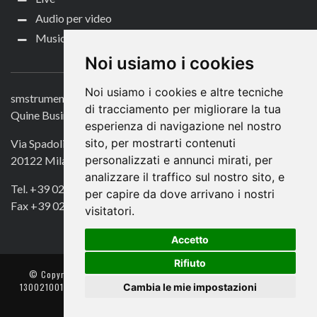
Audio per video
Music Life
CONTATTACI
Noi usiamo i cookies
Noi usiamo i cookies e altre tecniche
smstrumentimusicali.it
di tracciamento per migliorare la tua
Quine Business Publisher
esperienza di navigazione nel nostro
sito, per mostrarti contenuti
Via Spadolini 7
personalizzati e annunci mirati, per
20122 Milano
analizzare il traffico sul nostro sito, e
Tel. +39 02 49756990
per capire da dove arrivano i nostri
Fax +39 02 72016740
visitatori.
Accetto
Rifiuto
© Copyright 2018. All Rights Reserved -
- Quine srl – C.F./P IVA
Cambia le mie impostazioni
13002100157 – Responsabile della Protezione dei Dati: Avv. Monica
Gobbato – Contatto: dpo @ lswr.it