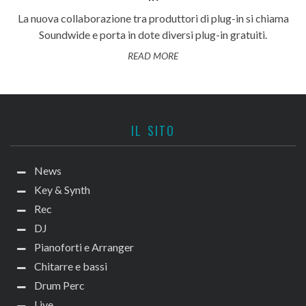
La nuova collaborazione tra produttori di plug-in si chiama
Soundwide e porta in dote diversi plug-in gratuiti.
READ MORE
IL SITO
News
Key & Synth
Rec
DJ
Pianoforti e Arranger
Chitarre e bassi
Drum Perc
Live