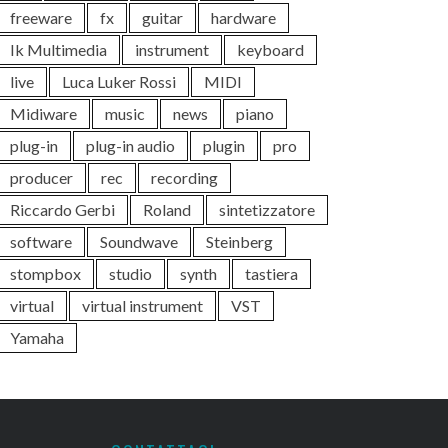
freeware
fx
guitar
hardware
Ik Multimedia
instrument
keyboard
live
Luca Luker Rossi
MIDI
Midiware
music
news
piano
plug-in
plug-in audio
plugin
pro
producer
rec
recording
Riccardo Gerbi
Roland
sintetizzatore
software
Soundwave
Steinberg
stompbox
studio
synth
tastiera
virtual
virtual instrument
VST
Yamaha