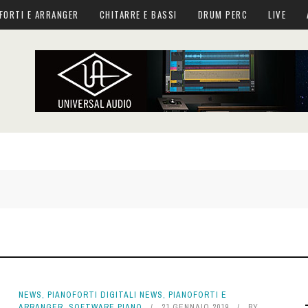
FORTI E ARRANGER
CHITARRE E BASSI
DRUM PERC
LIVE
NEWS
,
PIANOFORTI DIGITALI NEWS
,
PIANOFORTI E
ARRANGER
,
SOFTWARE PIANO
21 GENNAIO 2019
BY