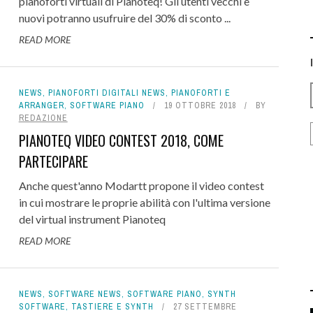
pianoforti virtuali di Pianoteq! Gli utenti vecchi e
nuovi potranno usufruire del 30% di sconto ...
READ MORE
NEWS
,
PIANOFORTI DIGITALI NEWS
,
PIANOFORTI E
ARRANGER
,
SOFTWARE PIANO
19 OTTOBRE 2018
BY
REDAZIONE
PIANOTEQ VIDEO CONTEST 2018, COME
PARTECIPARE
Anche quest'anno Modartt propone il video contest
in cui mostrare le proprie abilità con l'ultima versione
del virtual instrument Pianoteq
READ MORE
NEWS
,
SOFTWARE NEWS
,
SOFTWARE PIANO
,
SYNTH
SOFTWARE
,
TASTIERE E SYNTH
27 SETTEMBRE