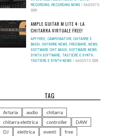
RECORDING
,
RECORDING NEWS
5 AGOSTO
2026
AMPLE GUITAR M LITE 4: LA
CHITARRA VIRTUALE FREE!
APP FREE
,
CAMPIONATORI
,
CHITARRE E
BASSI
,
CHITARRE NEWS
,
FREEWARE
,
NEWS
,
SOFTWARE CHIT BASSI
,
SOFTWARE NEWS
,
SYNTH SOFTWARE
,
TASTIERE E SYNTH
,
TASTIERE E SYNTH NEWS
4 AGOSTO 2026
TAG
Arturia
audio
chitarra
chitarra elettrica
controller
DAW
DJ
elettrica
eventi
free