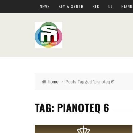
NEWS
KEY & SYNTH
REC
DJ
PIANO
Home
›
Posts Tagged "pianoteq 6"
TAG: PIANOTEQ 6