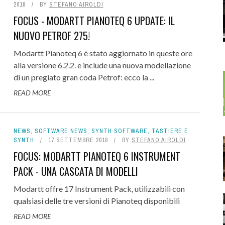
2018
BY
STEFANO AIROLDI
FOCUS - MODARTT PIANOTEQ 6 UPDATE: IL
NUOVO PETROF 275!
Modartt Pianoteq 6 è stato aggiornato in queste ore
alla versione 6.2.2. e include una nuova modellazione
di un pregiato gran coda Petrof: ecco la ...
READ MORE
NEWS
,
SOFTWARE NEWS
,
SYNTH SOFTWARE
,
TASTIERE E
SYNTH
17 SETTEMBRE 2018
BY
STEFANO AIROLDI
FOCUS: MODARTT PIANOTEQ 6 INSTRUMENT
PACK - UNA CASCATA DI MODELLI
Modartt offre 17 Instrument Pack, utilizzabili con
qualsiasi delle tre versioni di Pianoteq disponibili
READ MORE