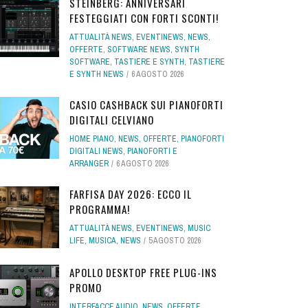
STEINBERG: ANNIVERSARI
FESTEGGIATI CON FORTI SCONTI!
ATTUALITÀ NEWS
,
EVENTINEWS
,
NEWS
,
OFFERTE
,
SOFTWARE NEWS
,
SYNTH
SOFTWARE
,
TASTIERE E SYNTH
,
TASTIERE
E SYNTH NEWS
6 AGOSTO 2026
CASIO CASHBACK SUI PIANOFORTI
DIGITALI CELVIANO
HOME PIANO
,
NEWS
,
OFFERTE
,
PIANOFORTI
DIGITALI NEWS
,
PIANOFORTI E
ARRANGER
6 AGOSTO 2026
FARFISA DAY 2026: ECCO IL
PROGRAMMA!
ATTUALITÀ NEWS
,
EVENTINEWS
,
MUSIC
LIFE
,
MUSICA
,
NEWS
5 AGOSTO 2026
APOLLO DESKTOP FREE PLUG-INS
PROMO
INTERFACCE AUDIO
,
NEWS
,
OFFERTE
,