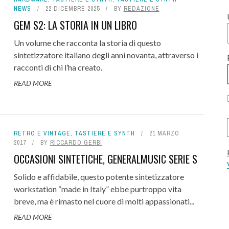
NEWS
22 DICEMBRE 2025
BY
REDAZIONE
GEM S2: LA STORIA IN UN LIBRO
Un volume che racconta la storia di questo
sintetizzatore italiano degli anni novanta, attraverso i
racconti di chi l’ha creato.
READ MORE
RETRO E VINTAGE
,
TASTIERE E SYNTH
21 MARZO
2017
BY
RICCARDO GERBI
OCCASIONI SINTETICHE, GENERALMUSIC SERIE S
Solido e affidabile, questo potente sintetizzatore
workstation “made in Italy” ebbe purtroppo vita
breve, ma è rimasto nel cuore di molti appassionati...
READ MORE