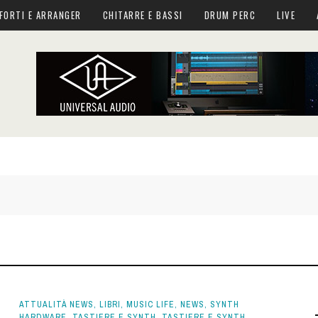
FORTI E ARRANGER
CHITARRE E BASSI
DRUM PERC
LIVE
ATTUALITÀ NEWS
,
LIBRI
,
MUSIC LIFE
,
NEWS
,
SYNTH
HARDWARE
,
TASTIERE E SYNTH
,
TASTIERE E SYNTH