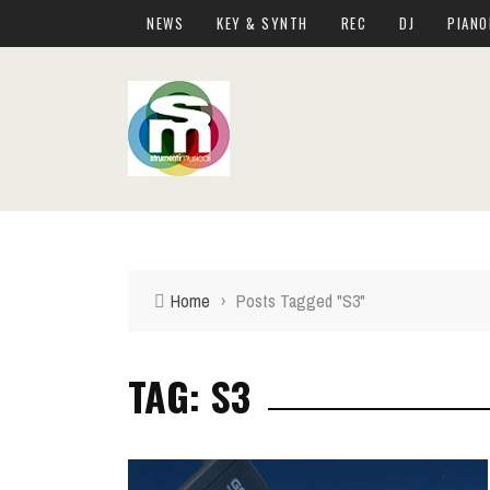
NEWS
KEY & SYNTH
REC
DJ
PIANO
Home
›
Posts Tagged "S3"
TAG: S3