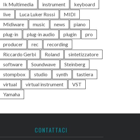
Ik Multimedia
instrument
keyboard
live
Luca Luker Rossi
MIDI
Midiware
music
news
piano
plug-in
plug-in audio
plugin
pro
producer
rec
recording
Riccardo Gerbi
Roland
sintetizzatore
software
Soundwave
Steinberg
stompbox
studio
synth
tastiera
virtual
virtual instrument
VST
Yamaha
CONTATTACI