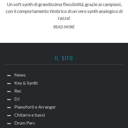
Un soft synth di grandissima flessibilità, grazie ai campioni,
con il comportamento timbrico di un vero synth analogico di
razza!
READ MORE
IL SITO
News
Key & Synth
Rec
DJ
Pianoforti e Arranger
Chitarre e bassi
Drum Perc