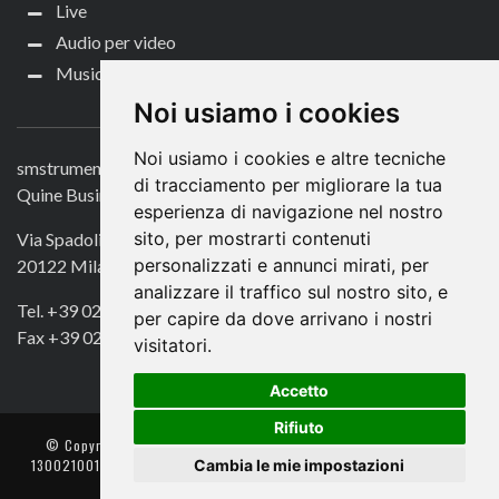
Live
Audio per video
Music Life
CONTATTACI
Noi usiamo i cookies
Noi usiamo i cookies e altre tecniche
smstrumentimusicali.it
di tracciamento per migliorare la tua
Quine Business Publisher
esperienza di navigazione nel nostro
sito, per mostrarti contenuti
Via Spadolini 7
personalizzati e annunci mirati, per
20122 Milano
analizzare il traffico sul nostro sito, e
Tel. +39 02 49756990
per capire da dove arrivano i nostri
Fax +39 02 72016740
visitatori.
Accetto
Rifiuto
© Copyright 2018. All Rights Reserved -
- Quine srl – C.F./P IVA
Cambia le mie impostazioni
13002100157 – Responsabile della Protezione dei Dati: Avv. Monica
Gobbato – Contatto: dpo @ lswr.it