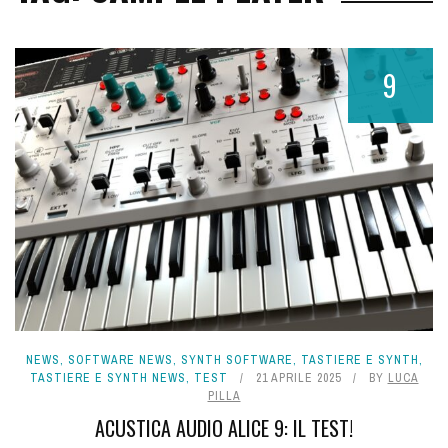
9
NEWS
,
SOFTWARE NEWS
,
SYNTH SOFTWARE
,
TASTIERE E SYNTH
,
TASTIERE E SYNTH NEWS
,
TEST
21 APRILE 2025
BY
LUCA
PILLA
ACUSTICA AUDIO ALICE 9: IL TEST!