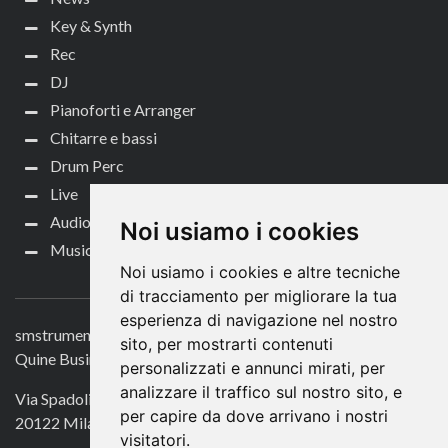
Key & Synth
Rec
DJ
Pianoforti e Arranger
Chitarre e bassi
Drum Perc
Live
Audio per video
Noi usiamo i cookies
Music Life
Noi usiamo i cookies e altre tecniche
CONTATTACI
di tracciamento per migliorare la tua
esperienza di navigazione nel nostro
smstrumentimusicali.it
sito, per mostrarti contenuti
Quine Business Publisher
personalizzati e annunci mirati, per
analizzare il traffico sul nostro sito, e
Via Spadolini 7
per capire da dove arrivano i nostri
20122 Milano
visitatori.