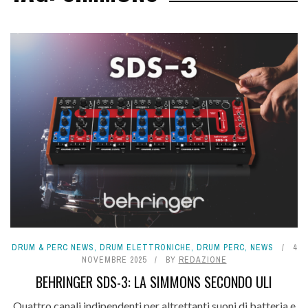
DRUM & PERC NEWS
,
DRUM ELETTRONICHE
,
DRUM PERC
,
NEWS
4
NOVEMBRE 2025
BY
REDAZIONE
BEHRINGER SDS-3: LA SIMMONS SECONDO ULI
Quattro canali indipendenti per altrettanti suoni di batteria e