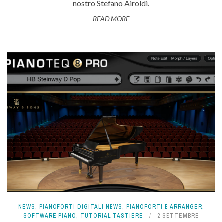
nostro Stefano Airoldi.
READ MORE
NEWS
,
PIANOFORTI DIGITALI NEWS
,
PIANOFORTI E ARRANGER
,
SOFTWARE PIANO
,
TUTORIAL TASTIERE
2 SETTEMBRE