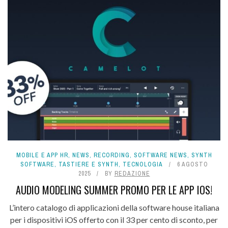
MOBILE E APP HR
,
NEWS
,
RECORDING
,
SOFTWARE NEWS
,
SYNTH
SOFTWARE
,
TASTIERE E SYNTH
,
TECNOLOGIA
6 AGOSTO
2025
BY
REDAZIONE
AUDIO MODELING SUMMER PROMO PER LE APP IOS!
L’intero catalogo di applicazioni della software house italiana
per i dispositivi iOS offerto con il 33 per cento di sconto, per