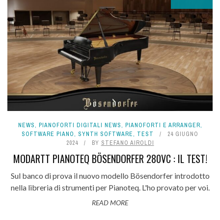
NEWS
,
PIANOFORTI DIGITALI NEWS
,
PIANOFORTI E ARRANGER
,
SOFTWARE PIANO
,
SYNTH SOFTWARE
,
TEST
24 GIUGNO
2024
BY
STEFANO AIROLDI
MODARTT PIANOTEQ BÖSENDORFER 280VC : IL TEST!
Sul banco di prova il nuovo modello Bösendorfer introdotto
nella libreria di strumenti per Pianoteq. L'ho provato per voi.
READ MORE