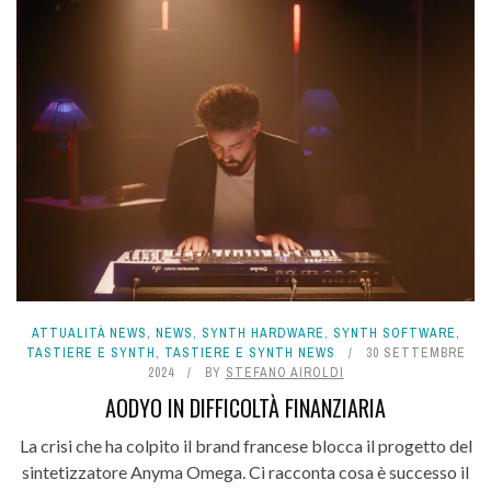
ATTUALITÀ NEWS
,
NEWS
,
SYNTH HARDWARE
,
SYNTH SOFTWARE
,
TASTIERE E SYNTH
,
TASTIERE E SYNTH NEWS
30 SETTEMBRE
2024
BY
STEFANO AIROLDI
AODYO IN DIFFICOLTÀ FINANZIARIA
La crisi che ha colpito il brand francese blocca il progetto del
sintetizzatore Anyma Omega. Ci racconta cosa è successo il