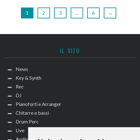
1
2
3
…
6
→
IL SITO
News
Key & Synth
Rec
DJ
Pianoforti e Arranger
Chitarre e bassi
Drum Perc
Live
Audio per video