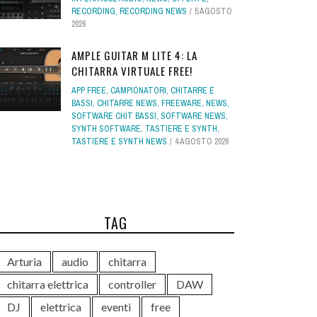
RECORDING
,
RECORDING NEWS
5 AGOSTO
2026
AMPLE GUITAR M LITE 4: LA
CHITARRA VIRTUALE FREE!
APP FREE
,
CAMPIONATORI
,
CHITARRE E
BASSI
,
CHITARRE NEWS
,
FREEWARE
,
NEWS
,
SOFTWARE CHIT BASSI
,
SOFTWARE NEWS
,
SYNTH SOFTWARE
,
TASTIERE E SYNTH
,
TASTIERE E SYNTH NEWS
4 AGOSTO 2026
TAG
Arturia
audio
chitarra
chitarra elettrica
controller
DAW
DJ
elettrica
eventi
free