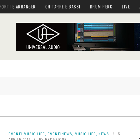
FORTI E ARRANGER
CHITARRE E BASSI
DRUM PERC
LIVE
EVENTI MUSIC LIFE
,
EVENTINEWS
,
MUSIC LIFE
,
NEWS
5
APRILE 2019
BY
REDAZIONE