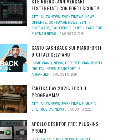
STEINBERG: ANNIVERSARI
FESTEGGIATI CON FORTI SCONTI!
ATTUALITÀ NEWS
,
EVENTINEWS
,
NEWS
,
OFFERTE
,
SOFTWARE NEWS
,
SYNTH
SOFTWARE
,
TASTIERE E SYNTH
,
TASTIERE
E SYNTH NEWS
6 AGOSTO 2026
CASIO CASHBACK SUI PIANOFORTI
DIGITALI CELVIANO
HOME PIANO
,
NEWS
,
OFFERTE
,
PIANOFORTI
DIGITALI NEWS
,
PIANOFORTI E
ARRANGER
6 AGOSTO 2026
FARFISA DAY 2026: ECCO IL
PROGRAMMA!
ATTUALITÀ NEWS
,
EVENTINEWS
,
MUSIC
LIFE
,
MUSICA
,
NEWS
5 AGOSTO 2026
APOLLO DESKTOP FREE PLUG-INS
PROMO
INTERFACCE AUDIO
,
NEWS
,
OFFERTE
,