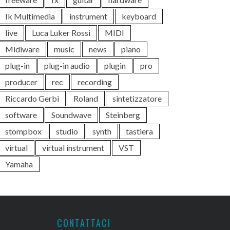
Ik Multimedia
instrument
keyboard
live
Luca Luker Rossi
MIDI
Midiware
music
news
piano
plug-in
plug-in audio
plugin
pro
producer
rec
recording
Riccardo Gerbi
Roland
sintetizzatore
software
Soundwave
Steinberg
stompbox
studio
synth
tastiera
virtual
virtual instrument
VST
Yamaha
CONTATTACI