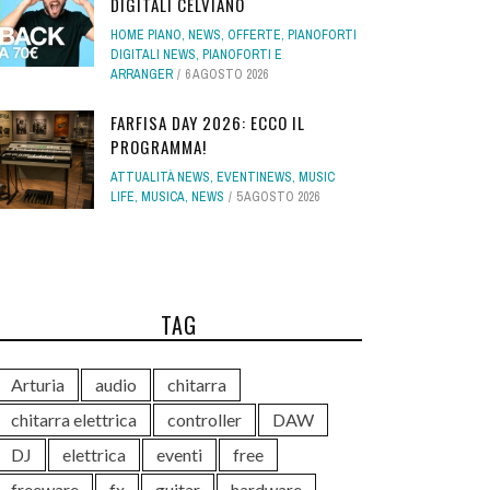
DIGITALI CELVIANO
HOME PIANO
,
NEWS
,
OFFERTE
,
PIANOFORTI
DIGITALI NEWS
,
PIANOFORTI E
ARRANGER
6 AGOSTO 2026
FARFISA DAY 2026: ECCO IL
PROGRAMMA!
ATTUALITÀ NEWS
,
EVENTINEWS
,
MUSIC
LIFE
,
MUSICA
,
NEWS
5 AGOSTO 2026
TAG
Arturia
audio
chitarra
chitarra elettrica
controller
DAW
DJ
elettrica
eventi
free
freeware
fx
guitar
hardware