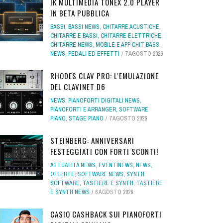
IK MULTIMEDIA TONEX 2.0 PLAYER
IN BETA PUBBLICA
BASSI
,
BASSI NEWS
,
CHITARRE ACUSTICHE
,
CHITARRE E BASSI
,
CHITARRE ELETTRICHE
,
CHITARRE NEWS
,
MOBILE E APP CHIT BASS
,
NEWS
,
PEDALI ED EFFETTI
7 AGOSTO 2026
RHODES CLAV PRO: L'EMULAZIONE
DEL CLAVINET D6
NEWS
,
PIANOFORTI DIGITALI NEWS
,
PIANOFORTI E ARRANGER
,
SOFTWARE
PIANO
,
STAGE PIANO
7 AGOSTO 2026
STEINBERG: ANNIVERSARI
FESTEGGIATI CON FORTI SCONTI!
ATTUALITÀ NEWS
,
EVENTINEWS
,
NEWS
,
OFFERTE
,
SOFTWARE NEWS
,
SYNTH
SOFTWARE
,
TASTIERE E SYNTH
,
TASTIERE
E SYNTH NEWS
6 AGOSTO 2026
CASIO CASHBACK SUI PIANOFORTI