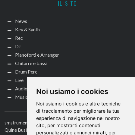
IL SITO
News
Key & Synth
Rec
DJ
Pianoforti e Arranger
Chitarre e bassi
Drum Perc
Live
Audio per video
Noi usiamo i cookies
Music Life
Noi usiamo i cookies e altre tecniche
CONTATTACI
di tracciamento per migliorare la tua
esperienza di navigazione nel nostro
smstrumentimusicali.it
sito, per mostrarti contenuti
Quine Business Publisher
personalizzati e annunci mirati, per