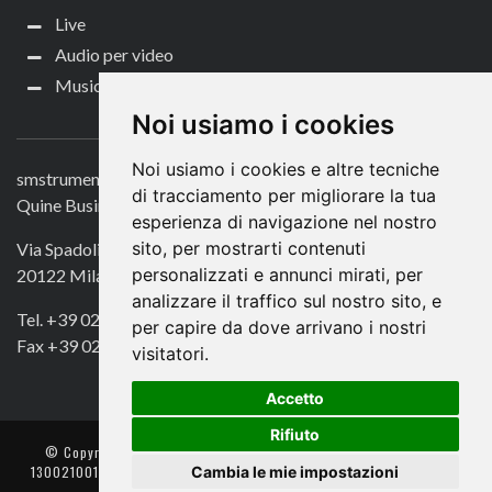
Live
Audio per video
Music Life
CONTATTACI
Noi usiamo i cookies
Noi usiamo i cookies e altre tecniche
smstrumentimusicali.it
di tracciamento per migliorare la tua
Quine Business Publisher
esperienza di navigazione nel nostro
sito, per mostrarti contenuti
Via Spadolini 7
personalizzati e annunci mirati, per
20122 Milano
analizzare il traffico sul nostro sito, e
Tel. +39 02 49756990
per capire da dove arrivano i nostri
Fax +39 02 72016740
visitatori.
Accetto
Rifiuto
© Copyright 2018. All Rights Reserved -
- Quine srl – C.F./P IVA
Cambia le mie impostazioni
13002100157 – Responsabile della Protezione dei Dati: Avv. Monica
Gobbato – Contatto: dpo @ lswr.it