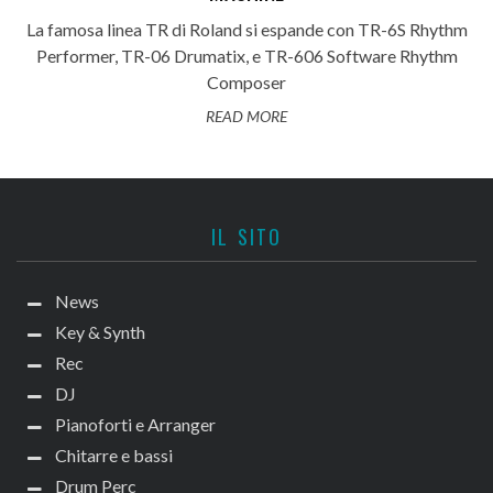
La famosa linea TR di Roland si espande con TR-6S Rhythm
Performer, TR-06 Drumatix, e TR-606 Software Rhythm
Composer
READ MORE
IL SITO
News
Key & Synth
Rec
DJ
Pianoforti e Arranger
Chitarre e bassi
Drum Perc