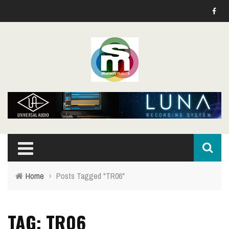
Home
›
Posts Tagged "TR06"
TAG: TR06