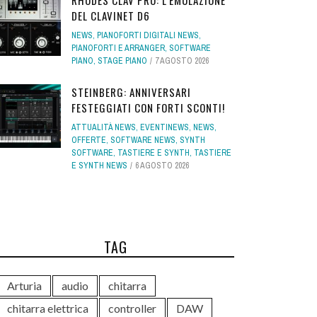
RHODES CLAV PRO: L'EMULAZIONE
DEL CLAVINET D6
NEWS
,
PIANOFORTI DIGITALI NEWS
,
PIANOFORTI E ARRANGER
,
SOFTWARE
PIANO
,
STAGE PIANO
7 AGOSTO 2026
STEINBERG: ANNIVERSARI
FESTEGGIATI CON FORTI SCONTI!
ATTUALITÀ NEWS
,
EVENTINEWS
,
NEWS
,
OFFERTE
,
SOFTWARE NEWS
,
SYNTH
SOFTWARE
,
TASTIERE E SYNTH
,
TASTIERE
E SYNTH NEWS
6 AGOSTO 2026
TAG
Arturia
audio
chitarra
chitarra elettrica
controller
DAW