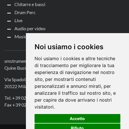
Chitarre e bassi
Drum Perc
Live
Audio per video
Music Life
CONTATTACI
Noi usiamo i cookies
Noi usiamo i cookies e altre tecniche
smstrumentimusicali.it
di tracciamento per migliorare la tua
Quine Business Publisher
esperienza di navigazione nel nostro
sito, per mostrarti contenuti
Via Spadolini 7
personalizzati e annunci mirati, per
20122 Milano
analizzare il traffico sul nostro sito, e
Tel. +39 02 49756990
per capire da dove arrivano i nostri
Fax +39 02 72016740
visitatori.
Accetto
Rifiuto