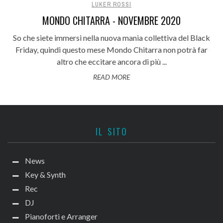
LUKER ROSSI
MONDO CHITARRA - NOVEMBRE 2020
So che siete immersi nella nuova mania collettiva del Black
Friday, quindi questo mese Mondo Chitarra non potrà far
altro che eccitare ancora di più ...
READ MORE
IL SITO
News
Key & Synth
Rec
DJ
Pianoforti e Arranger