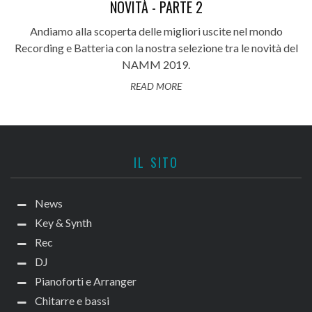
NOVITÀ - PARTE 2
Andiamo alla scoperta delle migliori uscite nel mondo
Recording e Batteria con la nostra selezione tra le novità del
NAMM 2019.
READ MORE
IL SITO
News
Key & Synth
Rec
DJ
Pianoforti e Arranger
Chitarre e bassi