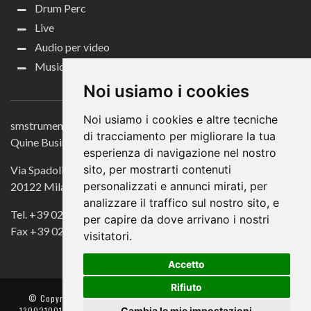
Drum Perc
Live
Audio per video
Music Life
CONTATTACI
Noi usiamo i cookies
Noi usiamo i cookies e altre tecniche
smstrumentimusicali.it
di tracciamento per migliorare la tua
Quine Business Publisher
esperienza di navigazione nel nostro
sito, per mostrarti contenuti
Via Spadolini 7
personalizzati e annunci mirati, per
20122 Milano
analizzare il traffico sul nostro sito, e
Tel. +39 02 49756990
per capire da dove arrivano i nostri
Fax +39 02 72016740
visitatori.
Accetto
Rifiuto
© Copyright 2018. All Rights Reserved -
- Quine srl – C.F./P IVA
Cambia le mie impostazioni
13002100157 – Responsabile della Protezione dei Dati: Avv. Monica