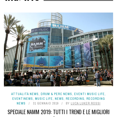
ATTUALITÀ NEWS
,
DRUM & PERC NEWS
,
EVENTI MUSIC LIFE
,
EVENTINEWS
,
MUSIC LIFE
,
NEWS
,
RECORDING
,
RECORDING
NEWS
31 GENNAIO 2019
BY
LUCA LUKER ROSSI
SPECIALE NAMM 2019: TUTTI I TREND E LE MIGLIORI