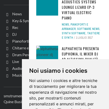
ACOUSTICS SYSTEMS
LOUNGE LIZARD EP-3
VIRTUAL ELECTRIC
News
PIANO
Key & Synth
NEWS
,
PIANOFORTI E
Rec
ARRANGER
,
SOFTWARE NEWS
,
SYNTH SOFTWARE
,
TASTIERE
DJ
E SYNTH
1 LUGLIO 2017
Pianoforti e Arranger
Chitarre e bassi
ALPHATHETA PRESENTA
EUPHONIA, IL MIXER DJ
Drum Perc
AD ALTISSIMA QUALITÀ
Live
CONSOLE DJ
,
DJ
,
DJ NEWS
,
Audio per video
Noi usiamo i cookies
HARDWARE NEWS
,
NEWS
18
Music Life
APRILE 2024
Noi usiamo i cookies e altre tecniche
CONTATTACI
BEHRINGER WAVE
di tracciamento per migliorare la tua
SYNTHESIZER, IL CLONE
esperienza di navigazione nel nostro
smstrumentimusicali.it
DEL SINTETIZZATORE
sito, per mostrarti contenuti
IBRIDO PPG WAVE
Quine Business Publisher
personalizzati e annunci mirati, per
NEWS
,
TASTIERE E SYNTH
,