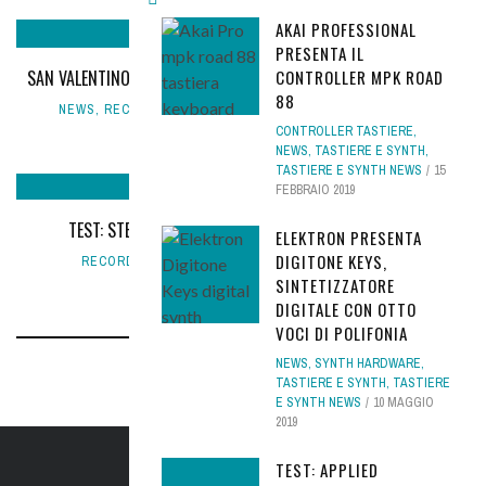
AKAI PROFESSIONAL
PRESENTA IL
SAN VALENTINO 2020: INNAMORATI DELL'OFFERTA STUDIO ONE 4!
CONTROLLER MPK ROAD
88
NEWS
,
RECORDING
,
RECORDING LIVE
,
SOFTWARE NEWS
,
SOFTWARE REC
14 FEBBRAIO 2020
CONTROLLER TASTIERE
,
NEWS
,
TASTIERE E SYNTH
,
TASTIERE E SYNTH NEWS
15
FEBBRAIO 2019
TEST: STEINBERG CUBASE PRO 8.5, VERSO IL FUTURO
ELEKTRON PRESENTA
DIGITONE KEYS,
RECORDING
,
SOFTWARE REC
9 SETTEMBRE 2016
SINTETIZZATORE
DIGITALE CON OTTO
VOCI DI POLIFONIA
NEWS
,
SYNTH HARDWARE
,
TASTIERE E SYNTH
,
TASTIERE
E SYNTH NEWS
10 MAGGIO
2019
TEST: APPLIED
IL SITO