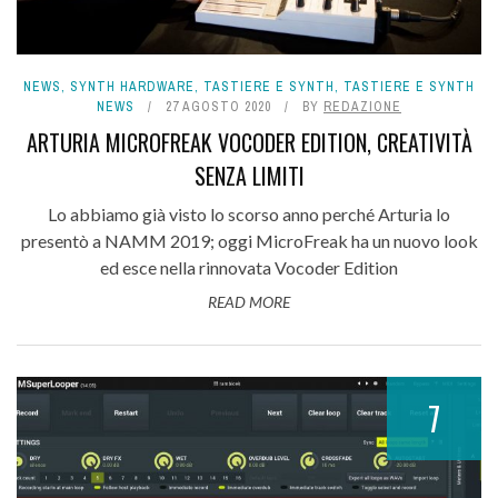
NEWS
,
SYNTH HARDWARE
,
TASTIERE E SYNTH
,
TASTIERE E SYNTH
NEWS
27 AGOSTO 2020
BY
REDAZIONE
ARTURIA MICROFREAK VOCODER EDITION, CREATIVITÀ
SENZA LIMITI
Lo abbiamo già visto lo scorso anno perché Arturia lo
presentò a NAMM 2019; oggi MicroFreak ha un nuovo look
ed esce nella rinnovata Vocoder Edition
READ MORE
7