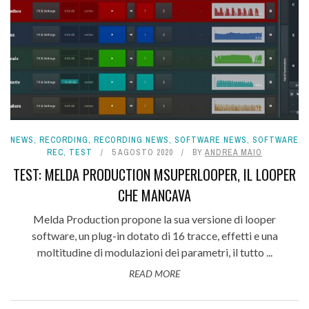
NEWS
,
RECORDING
,
RECORDING NEWS
,
SOFTWARE NEWS
,
SOFTWARE
REC
,
TEST
5 AGOSTO 2020
BY
ANDREA MAIO
TEST: MELDA PRODUCTION MSUPERLOOPER, IL LOOPER
CHE MANCAVA
Melda Production propone la sua versione di looper
software, un plug-in dotato di 16 tracce, effetti e una
moltitudine di modulazioni dei parametri, il tutto ...
READ MORE