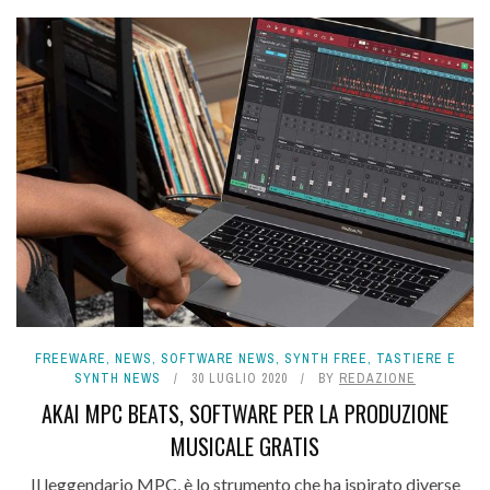
FREEWARE
,
NEWS
,
SOFTWARE NEWS
,
SYNTH FREE
,
TASTIERE E
SYNTH NEWS
30 LUGLIO 2020
BY
REDAZIONE
AKAI MPC BEATS, SOFTWARE PER LA PRODUZIONE
MUSICALE GRATIS
Il leggendario MPC, è lo strumento che ha ispirato diverse