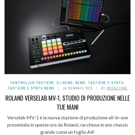
CONTROLLER TASTIERE
,
DJ NEWS
,
NEWS
,
TASTIERE E SYNTH
,
TASTIERE E SYNTH NEWS
14 GENNAIO 2021
BY
REDAZIONE
ROLAND VERSELAB MV-1, STUDIO DI PRODUZIONE NELLE
TUE MANI
Verselab MV-1 è la nuova stazione di produzione all-in-one
presentata in queste ore da Roland, racchiusa in uno chassis
grande come un foglio A4!