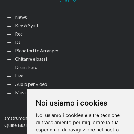
News
Key & Synth
Rec
DJ
Pianoforti e Arranger
Chitarre e bassi
Drum Perc
Live
Audio per video
Music Life
CONTATTACI
Noi usiamo i cookies
Noi usiamo i cookies e altre tecniche
smstrumentimusicali.it
di tracciamento per migliorare la tua
Quine Business Publisher
esperienza di navigazione nel nostro