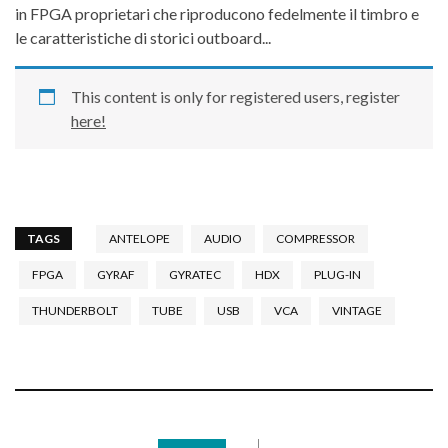
in FPGA proprietari che riproducono fedelmente il timbro e
le caratteristiche di storici outboard...
This content is only for registered users, register
here!
TAGS
ANTELOPE
AUDIO
COMPRESSOR
FPGA
GYRAF
GYRATEC
HDX
PLUG-IN
THUNDERBOLT
TUBE
USB
VCA
VINTAGE