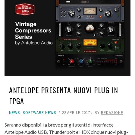
ANTELOPE PRESENTA NUOVI PLUG-IN
FPGA
NEWS
,
SOFTWARE NEWS
22 APRILE 2017
BY
REDAZIONE
Saranno disponibili a breve per gli utenti di interfacce
Antelope Audio USB, Thunderbolt e HDX cinque nuovi plug-