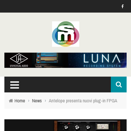
Home
›
News
›
Antelope presenta nuovi plug-in FPGA