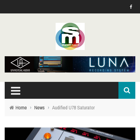
Home
›
News
›
Audified U78 Saturator