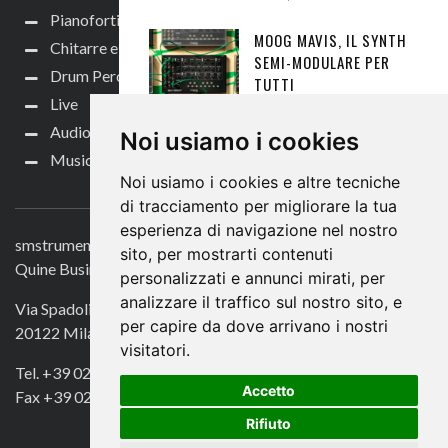
Pianoforti e Arranger
MOOG MAVIS, IL SYNTH
Chitarre e bassi
SEMI-MODULARE PER
Drum Perc
TUTTI
Live
NEWS
,
SYNTH HARDWARE
,
Audio per video
TASTIERE E SYNTH
,
TASTIERE
Noi usiamo i cookies
E SYNTH NEWS
24 GIUGNO
Music Life
2022
Noi usiamo i cookies e altre tecniche
CONTATTACI
di tracciamento per migliorare la tua
SPECIALE ROLAND
esperienza di navigazione nel nostro
FANTOM: TRE VIDEO PER
smstrumentimusicali.it
SAPERNE DI PIÙ...
sito, per mostrarti contenuti
Quine Business Publisher
personalizzati e annunci mirati, per
NEWS
,
SYNTH HARDWARE
,
analizzare il traffico sul nostro sito, e
TASTIERE E SYNTH
,
TASTIERE
Via Spadolini 7
E SYNTH NEWS
11 NOVEMBRE
per capire da dove arrivano i nostri
20122 Milano
2019
visitatori.
Tel. +39 02 49756990
ROLAND RD-88EX –
Accetto
Fax +39 02 72016740
PROVA E VIDEO!
Rifiuto
PIANOFORTI E ARRANGER
,