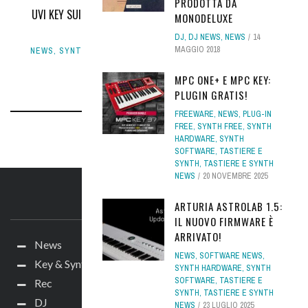
PRODOTTA DA
UVI KEY SUITE ELECTRIC, COLLEZIONE DI TASTIERE E SYNTH
MONODELUXE
VINTAGE PER LA TUA DAW
DJ
,
DJ NEWS
,
NEWS
14
MAGGIO 2018
NEWS
,
SYNTH SOFTWARE
,
TASTIERE E SYNTH
,
TASTIERE E
SYNTH NEWS
2 LUGLIO 2019
MPC ONE+ E MPC KEY:
PLUGIN GRATIS!
FREEWARE
,
NEWS
,
PLUG-IN
FREE
,
SYNTH FREE
,
SYNTH
HARDWARE
,
SYNTH
SOFTWARE
,
TASTIERE E
SYNTH
,
TASTIERE E SYNTH
NEWS
20 NOVEMBRE 2025
IL SITO
ARTURIA ASTROLAB 1.5:
IL NUOVO FIRMWARE È
ARRIVATO!
News
NEWS
,
SOFTWARE NEWS
,
Key & Synth
SYNTH HARDWARE
,
SYNTH
SOFTWARE
,
TASTIERE E
Rec
SYNTH
,
TASTIERE E SYNTH
DJ
NEWS
23 LUGLIO 2025