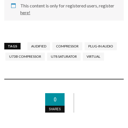
This content is only for registered users, register
here!
TAGS
AUDIFIED
COMPRESSOR
PLUG-IN AUDIO
U73B COMPRESSOR
U78 SATURATOR
VIRTUAL
0
SHARES