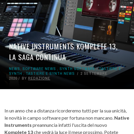
NATIVE INSTRUMENTS KOMPLETE 13,
LA SAGA CONTINUA
NEWS
,
SOFTWARE NEWS
,
SYNTH SOFTWARE
,
TASTIERE E
SYNTH
,
TASTIERE E SYNTH NEWS
2 SETTEMBRE
2020
BY
REDAZIONE
In un anno che a distanza ricorderemo tutti per la sua unicità,
le novità in campo software per fortuna non mancano.
Native
Instruments
preannuncia infatti l'uscita del nuovo
Komplete 13
che vedrà la luce il mese prossimo. Potete