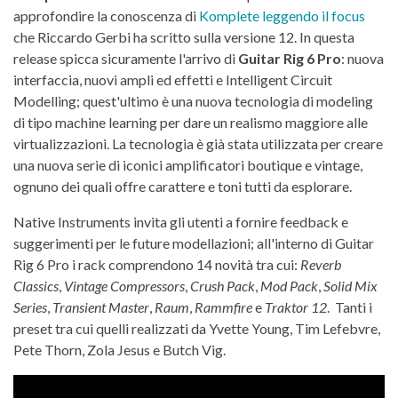
approfondire la conoscenza di
Komplete leggendo il focus
che Riccardo Gerbi ha scritto sulla versione 12. In questa
release spicca sicuramente l'arrivo di
Guitar Rig 6 Pro
: nuova
interfaccia, nuovi ampli ed effetti e Intelligent Circuit
Modelling; quest'ultimo è una nuova tecnologia di modeling
di tipo machine learning per dare un realismo maggiore alle
virtualizzazioni. La tecnologia è già stata utilizzata per creare
una nuova serie di iconici amplificatori boutique e vintage,
ognuno dei quali offre carattere e toni tutti da esplorare.
Native Instruments invita gli utenti a fornire feedback e
suggerimenti per le future modellazioni; all'interno di Guitar
Rig 6 Pro i rack comprendono 14 novità tra cui:
Reverb
Classics
,
Vintage Compressors
,
Crush Pack
,
Mod Pack
,
Solid Mix
Series
,
Transient Master
,
Raum
,
Rammfire
e
Traktor 12
. Tanti i
preset tra cui quelli realizzati da Yvette Young, Tim Lefebvre,
Pete Thorn, Zola Jesus e Butch Vig.