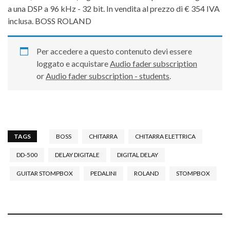
a una DSP a 96 kHz - 32 bit. In vendita al prezzo di € 354 IVA
inclusa. BOSS ROLAND
Per accedere a questo contenuto devi essere
loggato e acquistare
Audio fader subscription
or
Audio fader subscription - students
.
TAGS
BOSS
CHITARRA
CHITARRA ELETTRICA
DD-500
DELAY DIGITALE
DIGITAL DELAY
GUITAR STOMPBOX
PEDALINI
ROLAND
STOMPBOX